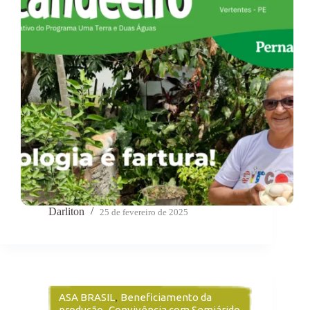
Darliton
25 de fevereiro de 2025
ASA BRASIL
,
Beneficiamento da
produção
,
Convivência com Semiárido