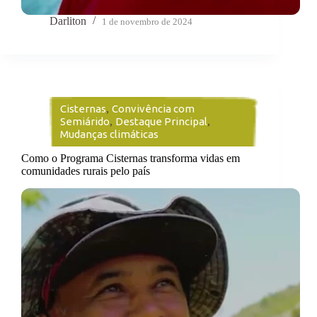
Darliton
1 de novembro de 2024
Cisternas
,
Convivência com
Semiárido
,
Destaque Principal
,
Mudanças climáticas
Como o Programa Cisternas transforma vidas em
comunidades rurais pelo país