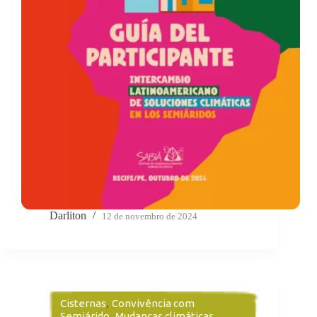
Darliton
12 de novembro de 2024
Cisternas
,
Convivência com
Semiárido
,
Mudanças climáticas