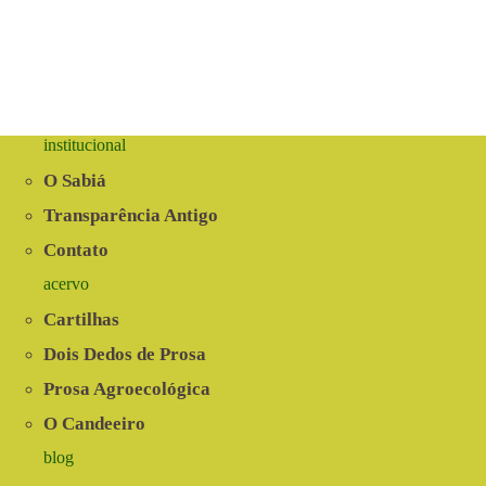
institucional
O Sabiá
Transparência Antigo
Contato
acervo
Cartilhas
Dois Dedos de Prosa
Prosa Agroecológica
O Candeeiro
blog