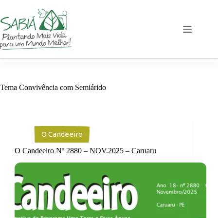
Pular
para
o
conteúdo
Tema
Convivência com Semiárido
O Candeeiro
O Candeeiro Nº 2880 – NOV.2025 – Caruaru