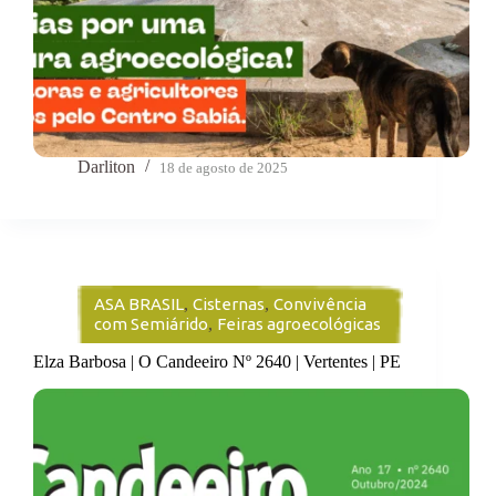
Darliton
18 de agosto de 2025
ASA BRASIL
,
Cisternas
,
Convivência
com Semiárido
,
Feiras agroecológicas
Elza Barbosa | O Candeeiro Nº 2640 | Vertentes | PE