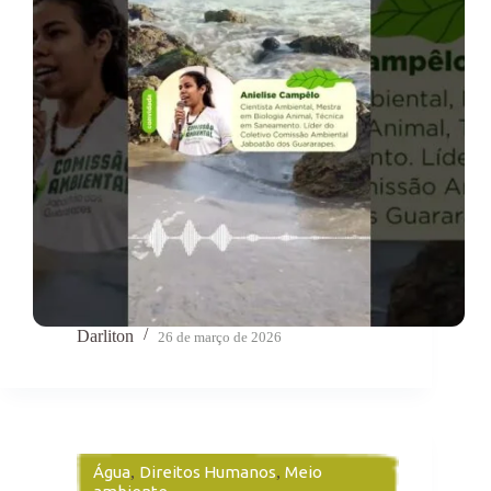
Darliton
26 de março de 2026
Água
,
Direitos Humanos
,
Meio