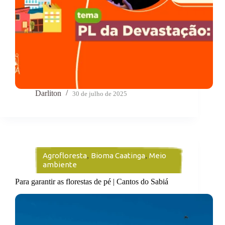
Darliton
30 de julho de 2025
Agrofloresta
,
Bioma Caatinga
,
Meio
ambiente
Para garantir as florestas de pé | Cantos do Sabiá