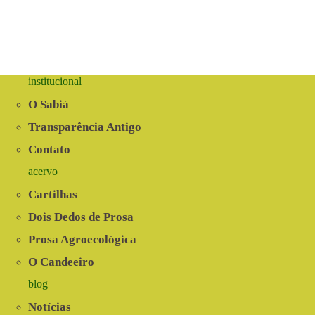
institucional
O Sabiá
Transparência Antigo
Contato
acervo
Cartilhas
Dois Dedos de Prosa
Prosa Agroecológica
O Candeeiro
blog
Notícias