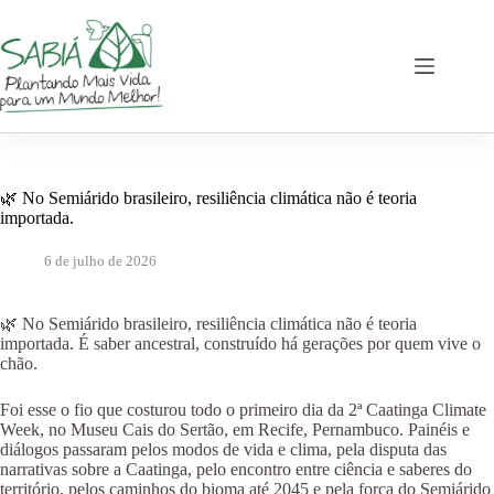
Pular
para
o
conteúdo
🌿 No Semiárido brasileiro, resiliência climática não é teoria
importada.
6 de julho de 2026
🌿 No Semiárido brasileiro, resiliência climática não é teoria
importada. É saber ancestral, construído há gerações por quem vive o
chão.
Foi esse o fio que costurou todo o primeiro dia da 2ª Caatinga Climate
Week, no Museu Cais do Sertão, em Recife, Pernambuco. Painéis e
diálogos passaram pelos modos de vida e clima, pela disputa das
narrativas sobre a Caatinga, pelo encontro entre ciência e saberes do
território, pelos caminhos do bioma até 2045 e pela força do Semiárido