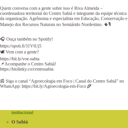
Quem conversa com a gente sobre isso é Riva Almeida –
coordenadora territorial do Centro Sabiá e integrante da equipe técnica
da organização. Agrônoma e especialista em Educação, Conservação e
Manejo dos Recursos Naturais no Semiárido Nordestino. 🌵🎙️
🎧 Ouça também no Spotify!
https://spoti.fi/31VtUj5
⁠⁠⁠⁠🕊 Vem com a gente?
⁠⁠⁠https://bit.ly/voe-sabia
📌Acompanhe o Centro Sabiá!
https://biolinky.co/centrosabia⁠⁠⁠⁠⁠⁠
📰 Siga o canal “Agroecologia em Foco | Canal do Centro Sabiá” no
WhatsApp: https://bit.ly/Agroecologia-em-Foco 🌾
institucional
O Sabiá