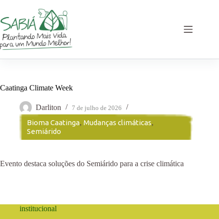
Pular
para
o
conteúdo
Caatinga Climate Week
Darliton
7 de julho de 2026
Bioma Caatinga
,
Mudanças climáticas
,
Semiárido
Evento destaca soluções do Semiárido para a crise climática
institucional