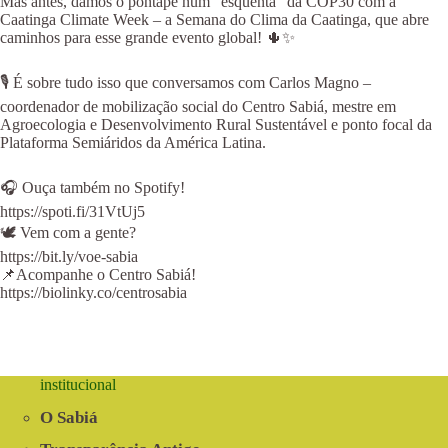
Mas antes, damos o pontapé num “esquenta” da COP30 com a
Caatinga Climate Week – a Semana do Clima da Caatinga, que abre
caminhos para esse grande evento global! 🌵✨
🎙 É sobre tudo isso que conversamos com Carlos Magno –
coordenador de mobilização social do Centro Sabiá, mestre em
Agroecologia e Desenvolvimento Rural Sustentável e ponto focal da
Plataforma Semiáridos da América Latina.
🎧 Ouça também no Spotify!
https://spoti.fi/31VtUj5
⁠⁠⁠⁠🕊 Vem com a gente?
⁠⁠⁠https://bit.ly/voe-sabia
📌Acompanhe o Centro Sabiá!
https://biolinky.co/centrosabia⁠⁠⁠⁠⁠⁠
institucional
O Sabiá