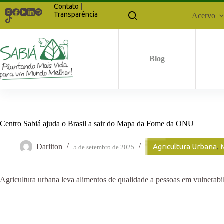
Pular
Contato
|
para
Transparência
Acervo
o
conteúdo
Blog
Centro Sabiá ajuda o Brasil a sair do Mapa da Fome da ONU
Darliton
Agricultura Urbana
,
5 de setembro de 2025
Agricultura urbana leva alimentos de qualidade a pessoas em vulnerabil