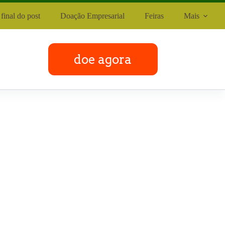
final do post
Doação Empresarial
Feiras
Mais
doe agora