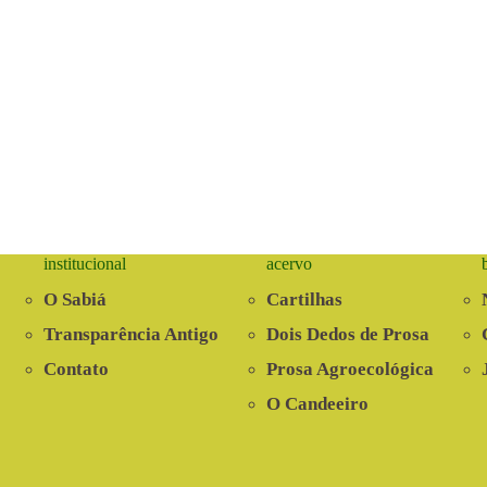
institucional
acervo
O Sabiá
Cartilhas
Transparência Antigo
Dois Dedos de Prosa
Contato
Prosa Agroecológica
O Candeeiro