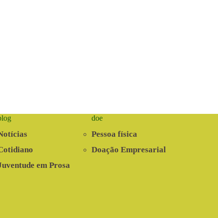
blog
doe
Notícias
Pessoa física
Cotidiano
Doação Empresarial
Juventude em Prosa