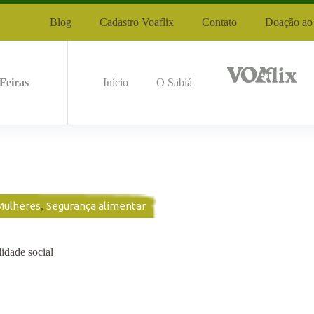
Blog
Cadastro Voaflix
Contato
Doação ao 
Feiras
Início
O Sabiá
Mulheres
,
Segurança alimentar
idade social