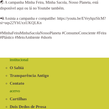
🌏 A campanha Minha Feira, Minha Sacola, Nosso Planeta, está
disponível aqui ou lá no Youtube também.
📲 Assista a campanha e compatilhe: https://youtu.be/EVeyhpzSlcM?
si=uqs22YhUxxUKQLKn
#MinhaFeiraMinhaSacolaNossoPlaneta #ConsumoConsciente #Feira
#Plástico #MeioAmbiente #shorts
institucional
O Sabiá
Transparência Antigo
Contato
acervo
Cartilhas
Dois Dedos de Prosa