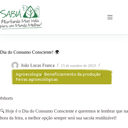
Pular
para
o
conteúdo
Dia do Consumo Consciente! 🌍
João Lucas Franca
15 de outubro de 2023
Agroecologia
,
Beneficiamento da produção
,
Feiras agroecológicas
#shorts
🔍 Hoje é o Dia do Consumo Consciente e queremos te lembrar que na
hora da feira, a melhor opção sempre será sua sacola reutilizável!