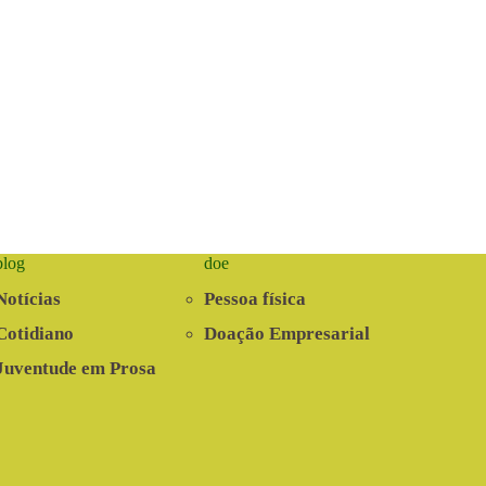
blog
doe
Notícias
Pessoa física
Cotidiano
Doação Empresarial
Juventude em Prosa