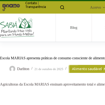
Pular
Contato
|
para
Transparência
Acervo
o
conteúdo
Blog
Escola MARIAS apresenta práticas de consumo consciente de aliment
Darliton
Alimento saudável
,
21 de outubro de 2025
Agricultoras da Escola MARIAS ensinam aproveitamento total e alime