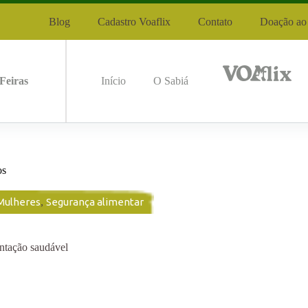
Blog
Cadastro Voaflix
Contato
Doação ao 
Feiras
Início
O Sabiá
os
Mulheres
,
Segurança alimentar
ntação saudável