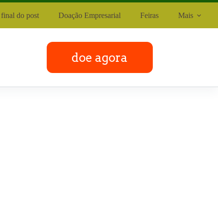
final do post
Doação Empresarial
Feiras
Mais
doe agora