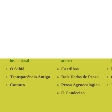
institucional
acervo
O Sabiá
Cartilhas
Transparência Antigo
Dois Dedos de Prosa
Contato
Prosa Agroecológica
O Candeeiro