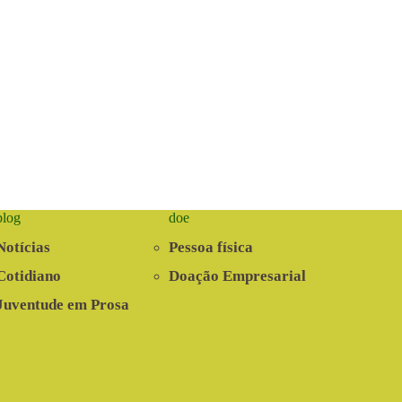
blog
doe
Notícias
Pessoa física
Cotidiano
Doação Empresarial
Juventude em Prosa