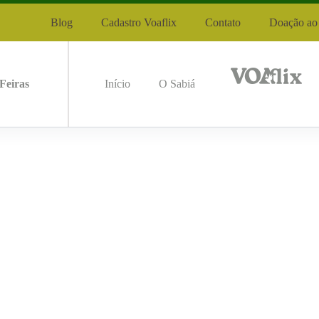
Blog
Cadastro Voaflix
Contato
Doação ao 
Feiras
Início
O Sabiá