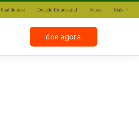
final do post
Doação Empresarial
Feiras
Mais
doe agora