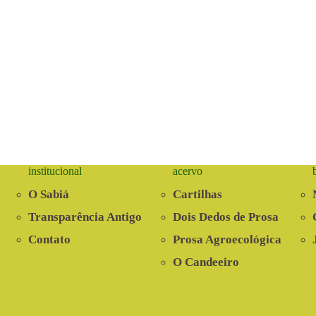
institucional
acervo
O Sabiá
Cartilhas
Transparência Antigo
Dois Dedos de Prosa
Contato
Prosa Agroecológica
O Candeeiro