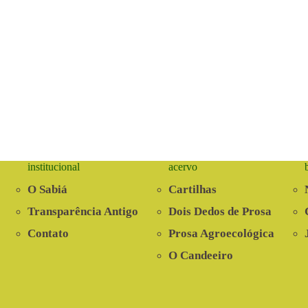
institucional
acervo
O Sabiá
Cartilhas
Transparência Antigo
Dois Dedos de Prosa
Contato
Prosa Agroecológica
O Candeeiro