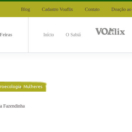
Blog
Cadastro Voaflix
Contato
Doação ao 
Feiras
Início
O Sabiá
roecologia
,
Mulheres
da Fazendinha