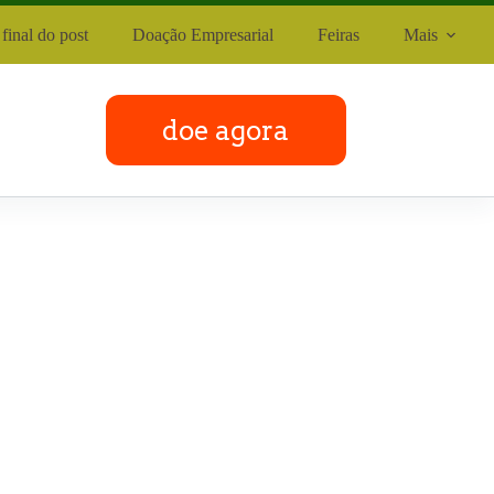
final do post
Doação Empresarial
Feiras
Mais
doe agora