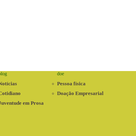
blog
doe
Notícias
Pessoa física
Cotidiano
Doação Empresarial
Juventude em Prosa