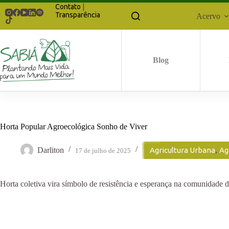
Pular
Contato
|
para
Transparência
Acervo
o
conteúdo
Blog
Horta Popular Agroecológica Sonho de Viver
Darliton
Agricultura Urbana
,
Ag
17 de julho de 2025
Horta coletiva vira símbolo de resistência e esperança na comunidade 