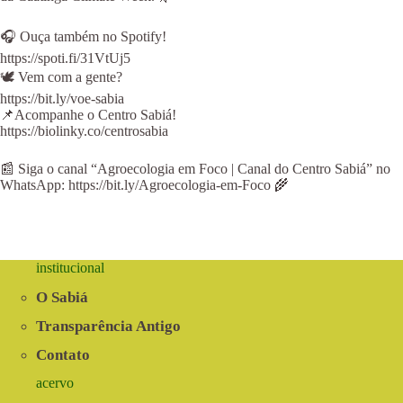
🎧 Ouça também no Spotify!
https://spoti.fi/31VtUj5
⁠⁠⁠⁠🕊 Vem com a gente?
⁠⁠⁠https://bit.ly/voe-sabia
📌Acompanhe o Centro Sabiá!
https://biolinky.co/centrosabia⁠⁠⁠⁠⁠⁠
📰 Siga o canal “Agroecologia em Foco | Canal do Centro Sabiá” no
WhatsApp: https://bit.ly/Agroecologia-em-Foco 🌾
institucional
O Sabiá
Transparência Antigo
Contato
acervo