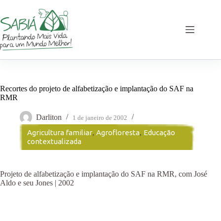
Pular
para
o
conteúdo
Recortes do projeto de alfabetização e implantação do SAF na
RMR
Darliton
1 de janeiro de 2002
Agricultura familiar
,
Agrofloresta
,
Educação
contextualizada
Projeto de alfabetização e implantação do SAF na RMR, com José
Aldo e seu Jones | 2002