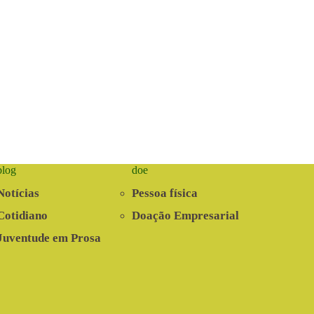
blog
doe
Notícias
Pessoa física
Cotidiano
Doação Empresarial
Juventude em Prosa