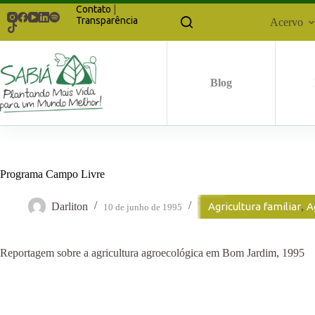
Pular
Contato
|
para
Transparência
Acervo
o
conteúdo
Blog
Programa Campo Livre
Darliton
Agricultura familiar
,
A
10 de junho de 1995
Reportagem sobre a agricultura agroecológica em Bom Jardim, 1995