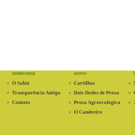
institucional
acervo
O Sabiá
Cartilhas
Transparência Antigo
Dois Dedos de Prosa
Contato
Prosa Agroecológica
O Candeeiro