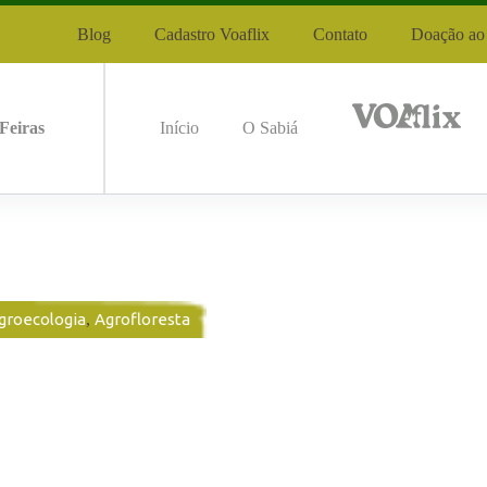
Blog
Cadastro Voaflix
Contato
Doação ao 
Feiras
Início
O Sabiá
groecologia
,
Agrofloresta