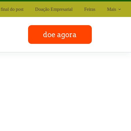
final do post
Doação Empresarial
Feiras
Mais
doe agora