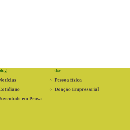
blog
doe
Notícias
Pessoa física
Cotidiano
Doação Empresarial
Juventude em Prosa