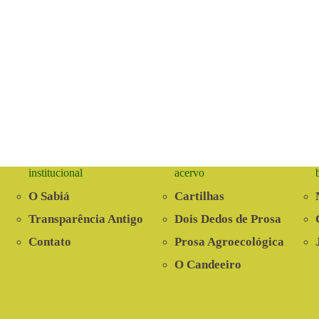
institucional
acervo
O Sabiá
Cartilhas
Transparência Antigo
Dois Dedos de Prosa
Contato
Prosa Agroecológica
O Candeeiro