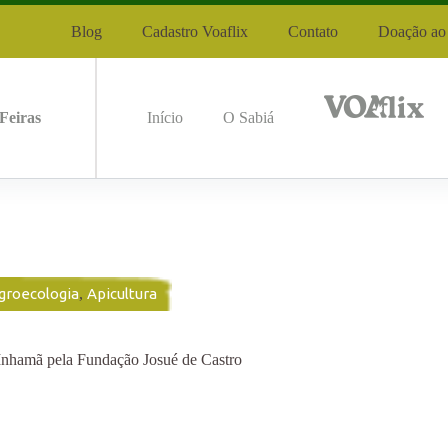
Blog
Cadastro Voaflix
Contato
Doação ao 
Feiras
Início
O Sabiá
groecologia
,
Apicultura
e Inhamã pela Fundação Josué de Castro