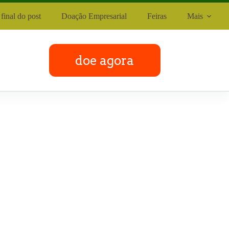
final do post
Doação Empresarial
Feiras
Mais
doe agora