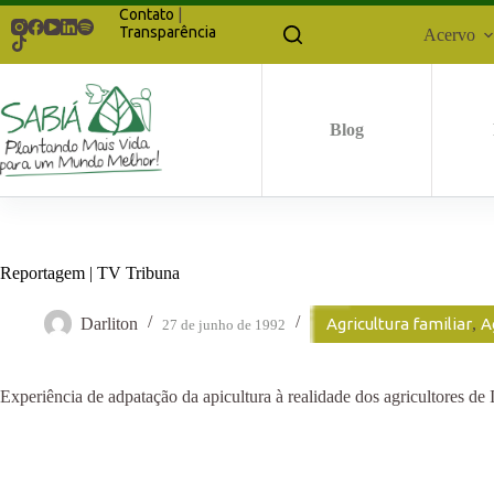
Pular
Contato
|
para
Transparência
Acervo
o
conteúdo
Blog
Reportagem | TV Tribuna
Darliton
Agricultura familiar
,
A
27 de junho de 1992
Experiência de adpatação da apicultura à realidade dos agricultores d