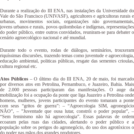
Durante a realização do III ENA, nas instalações da Universidade do
Vale do São Francisco (UNIVASF), agricultores e agricultoras rurais e
urbanas, movimentos sociais, organizações não governamentais,
jovens urbanos e rurais, povos quilombolas e indígenas, representações
do poder público, entre outros convidados, reuniram-se para debater o
cenário agroecológico nacional e até mundial.
Durante todo o evento, rodas de diálogos, seminários, trouxeram
riquíssimas discursões, trazendo temas como juventude e agroecologia,
educação ambiental, politicas públicas, resgate das sementes crioulas,
cultura regional etc.
Atos Públicos
– O último dia do III ENA, 20 de maio, foi marcad
por diversos atos em Petrolina, Pernambuco, e Juazeiro, Bahia. Mais
de 2.000 pessoas participaram das manifestações. O auge da
mobilização foi a ocupação da ponte que liga Juazeiro a Petrolina onde
homens, mulheres, jovens participantes do evento tomaram a ponte
com seus “gritos de guerra”: – “Agroecologia SIM, agronegócio
NÃO”, – ”Juventude que ousa lutar, constrói o poder popular”, –
“Sem feminismo não há agroecologia”. Essas palavras de ordem
ecoaram pelas ruas das cidades, alertando o poder público e a
população sobre os perigos do agronegócio, do uso dos agrotóxicos o
do poder nas mãos dos grandes produtores.