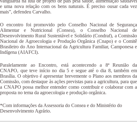
vanguarda na luta de projeto de país pela saúde, alimentação saudável
e uma nova relação com os bens naturais. É preciso ousar cada vez
mais”, defendeu Carvalho.
O encontro foi promovido pelo Conselho Nacional de Segurança
Alimentar e Nutricional (Consea), o Conselho Nacional de
Desenvolvimento Rural Sustentável e Solidário (Condraf), a Comissão
Nacional de Agroecologia e Produção Orgânica (Cnapo) e o Comitê
Brasileiro do Ano Internacional da Agricultura Familiar, Camponesa e
Indígena (AIAFCI).
Paralelamente ao Encontro, está acontecendo a 8ª Reunião da
CNAPO, que teve início no dia 5 e segue até o dia 8, também em
Brasília. O objetivo é apresentar brevemente o Plano aos membros da
Comissão, com destaque às ações previstas para a agricultura, para que
a CNAPO possa melhor entender como contribuir e colaborar com a
proposta no tema da agroecologia e produção orgânica.
*Com informações da Assessoria do Consea e do Ministério do
Desenvolvimento Agrário.