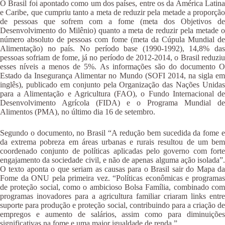
O Brasil foi apontado como um dos países, entre os da América Latina
e Caribe, que cumpriu tanto a meta de reduzir pela metade a proporção
de pessoas que sofrem com a fome (meta dos Objetivos de
Desenvolvimento do Milênio) quanto a meta de reduzir pela metade o
número absoluto de pessoas com fome (meta da Cúpula Mundial de
Alimentação) no país. No período base (1990-1992), 14,8% das
pessoas sofriam de fome, já no período de 2012-2014, o Brasil reduziu
esses níveis a menos de 5%. As informações são do documento O
Estado da Insegurança Alimentar no Mundo (SOFI 2014, na sigla em
inglês), publicado em conjunto pela Organização das Nações Unidas
para a Alimentação e Agricultura (FAO), o Fundo Internacional de
Desenvolvimento Agrícola (FIDA) e o Programa Mundial de
Alimentos (PMA), no último dia 16 de setembro.
Segundo o documento, no Brasil “A redução bem sucedida da fome e
da extrema pobreza em áreas urbanas e rurais resultou de um bem
coordenado conjunto de políticas aplicadas pelo governo com forte
engajamento da sociedade civil, e não de apenas alguma ação isolada”.
O texto aponta o que seriam as causas para o Brasil sair do Mapa da
Fome da ONU pela primeira vez. “Políticas econômicas e programas
de proteção social, como o ambicioso Bolsa Família, combinado com
programas inovadores para a agricultura familiar criaram links entre
suporte para produção e proteção social, contribuindo para a criação de
empregos e aumento de salários, assim como para diminuições
significativas na fome e uma maior igualdade de renda.”