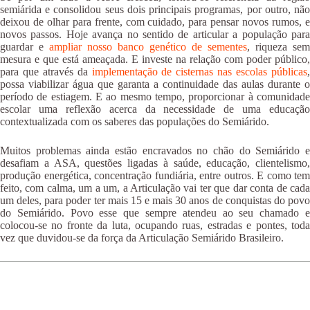
semiárida e consolidou seus dois principais programas, por outro, não
deixou de olhar para frente, com cuidado, para pensar novos rumos, e
novos passos. Hoje avança no sentido de articular a população para
guardar e
ampliar nosso banco genético de sementes
, riqueza sem
mesura e que está ameaçada. E investe na relação com poder público,
para que através da
implementação de cisternas nas escolas públicas
possa viabilizar água que garanta a continuidade das aulas durante o
período de estiagem. E ao mesmo tempo, proporcionar à comunidade
escolar uma reflexão acerca da necessidade de uma educação
contextualizada com os saberes das populações do Semiárido.
Muitos problemas ainda estão encravados no chão do Semiárido e
desafiam a ASA, questões ligadas à saúde, educação, clientelismo,
produção energética, concentração fundiária, entre outros. E como tem
feito, com calma, um a um, a Articulação vai ter que dar conta de cada
um deles, para poder ter mais 15 e mais 30 anos de conquistas do povo
do Semiárido. Povo esse que sempre atendeu ao seu chamado e
colocou-se no fronte da luta, ocupando ruas, estradas e pontes, toda
vez que duvidou-se da força da Articulação Semiárido Brasileiro.