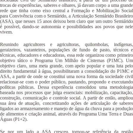
trocas de experiências, saberes e olhares, já davam corpo a uma grande
rede que tinha como eixo central a Formação e Mobilização Social
para Convivência com o Semiárido, a Articulação Semiárido Brasileiro
(ASA), que nesses 15 anos deixou bem claro que um outro Semiárido
é possível, dando-se autonomia e possibilidades aos povos que nele
vivem.
Reunindo agricultores e agricultoras, quilombolas, indígenas,
geraizeiros, vazanteiros, populações de fundo de pasto, técnicos e
técnicas, educadores e educadoras, essa rede organizou como primeiro
objetivo tático o Programa Um Milhão de Cisternas (P1MC). Um
objetivo claro, uma meta grande, com apelo popular e uma luta pelo
direito fundamental à água, possibilitaram a consolidação do P1MC e
ASA, a partir de onde se constitui uma nova forma da sociedade civil
relacionar-se com o poder público, pautando, propondo e executando
políticas públicas. Dessa experiência consolidou uma metodologia
baseada nos processos que julga essenciais: mobilização, capacitação,
construção, comunicação e controle social. A partir de então, ampliou
sua área de atuação, concretizando ações de articulação de saberes
ligados ao armazenamento e manejo de água da chuva para a produção
de alimentos e criação animal, através do Programa Uma Terra e Duas
Águas (P1+2).
Se por um lado a ASA cresceu, tornou-se referência da região