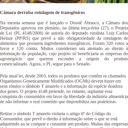
Câmara derruba rotulagem de transgênicos
Na mesma semana que é lançado o Dossiê Abrasco, a Câmara dos
Deputados aprovou em plenário, na última terça-feira (27), o Projeto
de Lei (PL 4148/2008) de autoria do deputado ruralista Luiz Carlos
Heinze (PP/RS) que prevê a não obrigatoriedade da rotulagem de
alimentos que possuem ingredientes transgênicos. Foram 320 votos a
favor e 120 contra. Muitos consideram um atentado ao direito à
informação da população, cujo projeto só beneficiaria as empresas do
agronegócio que querem esconder a origem do produto
comercializado. Agora, o PL segue para o Senado.
Pela atual lei, desde 2003, todos os produtos que contêm os chamados
Organismos Geneticamente Modificados (OGMs) devem trazer em
seus rótulos o símbolo T amarelo e a informação da espécie doadora
dos genes. O projeto 4148 pretende, no entanto, suplantar essa
conquista do consumidor em favor da liberdade da indústria alimentícia
de não informar o real conteúdo que disponibiliza nas prateleiras.
Retirar o símbolo T amarelo violaria o artigo 6º do Código do
Consumidor, que prevê o direito à informação sobre o que se está
adquirindo ao se comprar e consumir um produto. Muitas das empresas