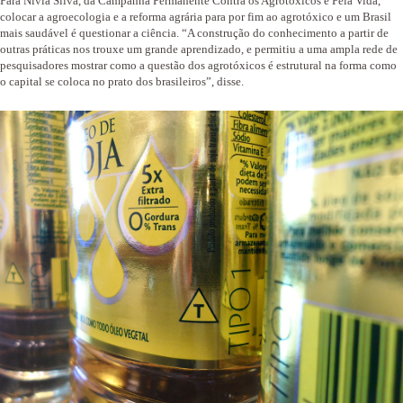
Para Nívia Silva, da Campanha Permanente Contra os Agrotóxicos e Pela Vida,
colocar a agroecologia e a reforma agrária para por fim ao agrotóxico e um Brasil
mais saudável é questionar a ciência.
“A construção do conhecimento a partir de
outras práticas nos trouxe um grande aprendizado, e permitiu a uma ampla rede de
pesquisadores mostrar como a questão dos agrotóxicos é estrutural na forma como
o capital se coloca no prato dos brasileiros”, disse.