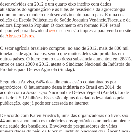
desenvolvidas em 2012 e um quarto eixo inédito com dados
atualizados do agronegócio e as lutas de resistência da agroecologia
como um novo modelo de desenvolvimento para o país. É uma co-
edição da Escola Politécnica de Saúde Joaquim Venâncio/Fiocruz e da
editora Expressão Popular. O documento em formato PDF estará
disponível para download
e sua versão impressa para venda no site
aqui
da
Abrasco Livros
.
O setor agrícola brasileiro comprou, no ano de 2012, mais de 800 mil
toneladas de agrotóxicos, sendo que muitos deles são proibidos em
outros países. O lucro com o uso dessa substância aumentou em 288%,
entre os anos 2000 e 2012, atesta o Sindicato Nacional da Indústria de
Produtos para Defesa Agrícola (Sindag).
Segundo a Anvisa, 64% dos alimentos estão contaminados por
agrotóxicos. O faturamento dessa indústria no Brasil em 2014, de
acordo com a Associação Nacional de Defesa Vegetal (Andef), foi de
mais de U$ 12 bilhões. Esses são alguns dos dados levantados pela
publicação, que já pode ser acessada na internet.
De acordo com Karen Friedrich, uma das organizadoras do livro, são
44 autores apontando os malefícios dos agrotóxicos no meio ambiente
e na saúde dos brasileiros. Envolvendo pesquisadores de várias
universidades do país, da Fiocruz, Instituto Nacional do Câncer (Inca)