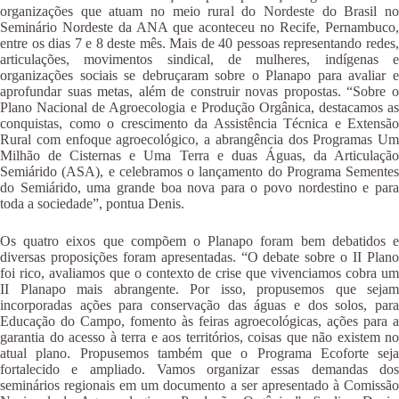
organizações que atuam no meio rural do Nordeste do Brasil no
Seminário Nordeste da ANA que aconteceu no Recife, Pernambuco,
entre os dias 7 e 8 deste mês. Mais de 40 pessoas representando redes,
articulações, movimentos sindical, de mulheres, indígenas e
organizações sociais se debruçaram sobre o Planapo para avaliar e
aprofundar suas metas, além de construir novas propostas. “Sobre o
Plano Nacional de Agroecologia e Produção Orgânica, destacamos as
conquistas, como o crescimento da Assistência Técnica e Extensão
Rural com enfoque agroecológico, a abrangência dos Programas Um
Milhão de Cisternas e Uma Terra e duas Águas, da Articulação
Semiárido (ASA), e celebramos o lançamento do Programa Sementes
do Semiárido, uma grande boa nova para o povo nordestino e para
toda a sociedade”, pontua Denis.
Os quatro eixos que compõem o Planapo foram bem debatidos e
diversas proposições foram apresentadas. “O debate sobre o II Plano
foi rico, avaliamos que o contexto de crise que vivenciamos cobra um
II Planapo mais abrangente. Por isso, propusemos que sejam
incorporadas ações para conservação das águas e dos solos, para
Educação do Campo, fomento às feiras agroecológicas, ações para a
garantia do acesso à terra e aos territórios, coisas que não existem no
atual plano. Propusemos também que o Programa Ecoforte seja
fortalecido e ampliado. Vamos organizar essas demandas dos
seminários regionais em um documento a ser apresentado à Comissão