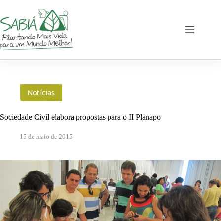
Pular
para
o
conteúdo
Notícias
Sociedade Civil elabora propostas para o II Planapo
15 de maio de 2015