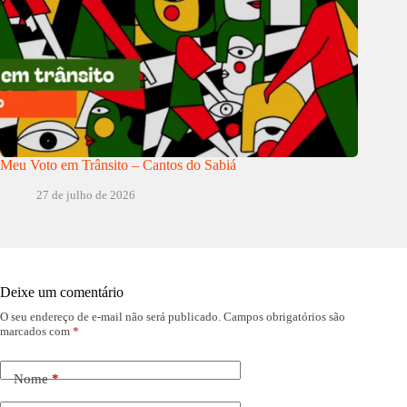
Meu Voto em Trânsito – Cantos do Sabiá
27 de julho de 2026
Deixe um comentário
O seu endereço de e-mail não será publicado.
Campos obrigatórios são
marcados com
*
Nome
*