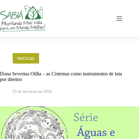
Pular
para
o
conteúdo
Notícias
Dona Severina Otília – as Cisternas como instrumentos de luta
por direitos
25 de fevereiro de 2016