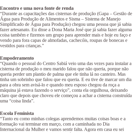
Encontro e uma nova fonte de renda
“Durante as capacitações das cisternas de produção (Gapa – Gestão de
Água para Produção de Alimentos e Sisma – Sistema de Manejo
Simplificado de Água para Produção) chegou uma pessoa que já sabia
fazer artesanato. Eu disse a Dona Maria José que já sabia fazer alguma
coisa também e fizemos um grupo para aprender mais e hoje eu faço e
vendo para fora capas de almofadas, cachecóis, roupas de bonecas e
vestidos para crianças.”
Empoderamento
“Quando o pessoal do Centro Sabiá veio uma das vezes para instalar a
cisterna de produção o meu marido falou que não queria, porque não
queria perder um plantio de palma que ele tinha lá no canteiro. Mas
tinha um sobrinho que falou que eu queria. E eu tive de marcar um dia
para a obra sem avisá-lo e quando meu esposo chegou da roça a
máquina já estava fazendo o serviço”, conta ela orgulhosa, deixando
claro que depois que choveu ele começou a achar a cisterna construída
uma “coisa linda”.
Escola Feminista
“Tanto eu como minhas colegas aprendemos muitas coisas boas e a
formação vai terminar em março, com a caminhada no Dia
Internacional da Mulher e vamos sentir falta. Agora em casa eu sei