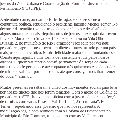
jovens da Zona Urbana e Coordenação do Fórum de Juventude de
Pernambuco (FOJUPE).
A atividade começou com roda de diálogos e análise sobre a
conjuntura política, repudiando o presidente interino Michel Temer. No
decorrer da reunião tivemos troca de experiências e desabafos de
alguns moradores locais, depoimentos de jovens, à exemplo da Jovem
Luciana Maria Santo Silva, de 14 anos, que mora na Vila Olho
D’Água 2, no município de Rio Formoso: “Fico feliz por ver aqui,
pescadores, agricultores, jovens, mulheres, juntos lutando por um país
mais justo e democrático. Minha felicidade maior é que fundando esse
Comitê aqui significa uma forma de resistência e luta pelos nossos
direitos. E quem vai fazer o comitê permanecer é a força de cada
um e uma e ele permanece até enquanto nós quisermos e se depender
de mim ele vai ficar por muitos dias até que conseguirmos tirar Temer
do poder”, afirmou.
Muitos presentes ressaltaram a união dos movimentos sociais para lutar
por nossos diretos que nos foram tomados. Com o apoio da Colônia de
pescadores e STR, houve uma oficina com a juventude para confecção
de camisas com varias frases -“Vai Ter Luta”, Já Tem Luta”, Fora
Temer – repudiando esse governo que não nos representa. A
mobilização segue com reuniões com a Colônia dos Pescadores no
Município de Rio Formoso, um encontro com as Mulheres com