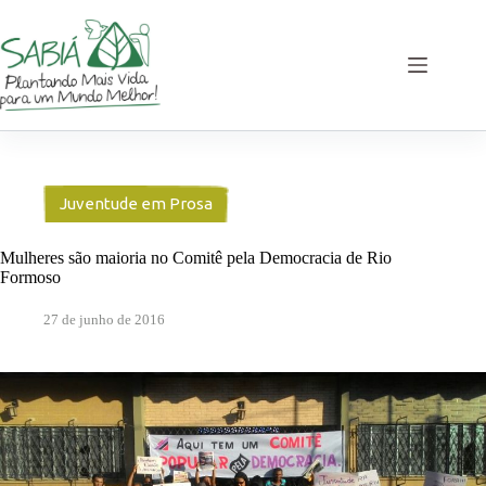
Pular
para
o
conteúdo
Juventude em Prosa
Mulheres são maioria no Comitê pela Democracia de Rio
Formoso
27 de junho de 2016