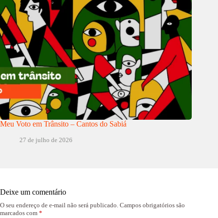
Meu Voto em Trânsito – Cantos do Sabiá
27 de julho de 2026
Deixe um comentário
O seu endereço de e-mail não será publicado.
Campos obrigatórios são
marcados com
*