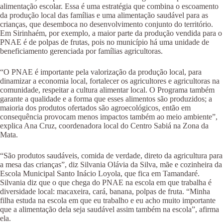
alimentação escolar. Essa é uma estratégia que combina o escoamento
da produção local das famílias e uma alimentação saudável para as
crianças, que desemboca no desenvolvimento conjunto do território.
Em Sirinhaém, por exemplo, a maior parte da produção vendida para o
PNAE é de polpas de frutas, pois no município há uma unidade de
beneficiamento gerenciada por famílias agricultoras.
“O PNAE é importante pela valorização da produção local, para
dinamizar a economia local, fortalecer os agricultores e agricultoras na
comunidade, respeitar a cultura alimentar local. O Programa também
garante a qualidade e a forma que esses alimentos são produzidos; a
maioria dos produtos ofertados são agroecológicos, então em
consequência provocam menos impactos também ao meio ambiente”,
explica Ana Cruz, coordenadora local do Centro Sabiá na Zona da
Mata.
“São produtos saudáveis, comida de verdade, direto da agricultura para
a mesa das crianças”, diz Silvania Olávia da Silva, mãe e cozinheira da
Escola Municipal Santo Inácio Loyola, que fica em Tamandaré.
Silvania diz que o que chega do PNAE na escola em que trabalha é
diversidade local: macaxeira, cará, banana, polpas de fruta. “Minha
filha estuda na escola em que eu trabalho e eu acho muito importante
que a alimentação dela seja saudável assim também na escola”, afirma
ela.