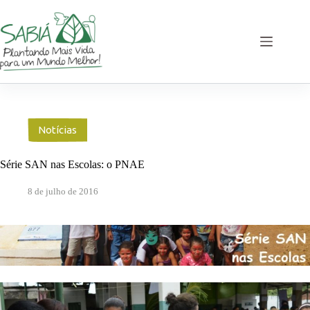
Pular
para
o
conteúdo
Notícias
Série SAN nas Escolas: o PNAE
8 de julho de 2016