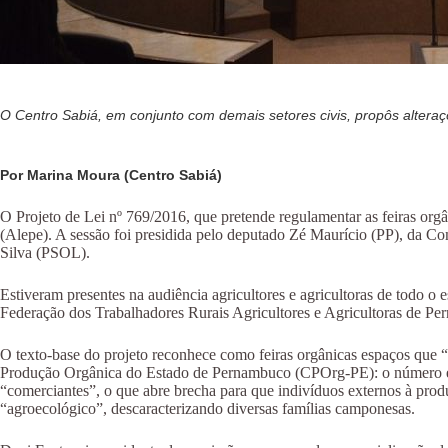
O Centro Sabiá, em conjunto com demais setores civis, propôs alter
Por Marina Moura (Centro Sabiá)
O Projeto de Lei nº 769/2016, que pretende regulamentar as feiras org
(Alepe). A sessão foi presidida pelo deputado Zé Maurício (PP), da 
Silva (PSOL).
Estiveram presentes na audiência agricultores e agricultoras de todo o
Federação dos Trabalhadores Rurais Agricultores e Agricultoras de Pe
O texto-base do projeto reconhece como feiras orgânicas espaços que “
Produção Orgânica do Estado de Pernambuco (CPOrg-PE): o número eleva
“comerciantes”, o que abre brecha para que indivíduos externos à produç
“agroecológico”, descaracterizando diversas famílias camponesas.