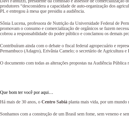
Davi Fantuzzi, presidente da comissão e assessor de comercialização do
produtores “desconsidera a capacidade de auto-organização dos agricu
PL e entregou à mesa que presidiu a audiência.
Sônia Lucena, professora de Nutrição da Universidade Federal de Per
promovam o consumo e comercialização de orgânicos se fazem necessária
cobrou a responsabilidade do poder público e conclamou os demais prod
Contribuíram ainda com o debate o fiscal federal agropecuário e repre
Pernambuco (Adagro), Erivânia Camelo; o secretário de Agricultura e R
O documento com todas as alterações propostas na Audiência Pública r
Que bom ter você por aqui…
Há mais de 30 anos, o
Centro Sabiá
planta mais vida, por um mundo ma
Sonhamos com a construção de um Brasil sem fome, sem veneno e sem m