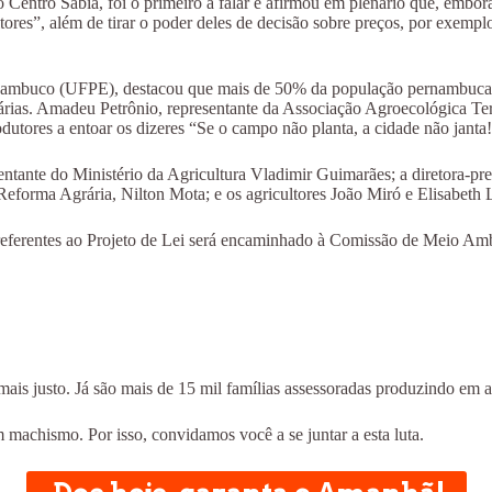
 Centro Sabiá, foi o primeiro a falar e afirmou em plenário que, embor
ltores”, além de tirar o poder deles de decisão sobre preços, por ex
nambuco (UFPE), destacou que mais de 50% da população pernambucana a
s. Amadeu Petrônio, representante da Associação Agroecológica Terra e
utores a entoar os dizeres “Se o campo não planta, a cidade não janta
sentante do Ministério da Agricultura Vladimir Guimarães; a diretora-p
eforma Agrária, Nilton Mota; e os agricultores João Miró e Elisabeth 
eferentes ao Projeto de Lei será encaminhado à Comissão de Meio Ambi
is justo. Já são mais de 15 mil famílias assessoradas produzindo em a
achismo. Por isso, convidamos você a se juntar a esta luta.