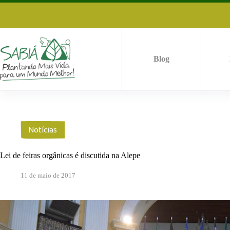
Pular
para
o
conteúdo
Blog
Notícias
Lei de feiras orgânicas é discutida na Alepe
11 de maio de 2017