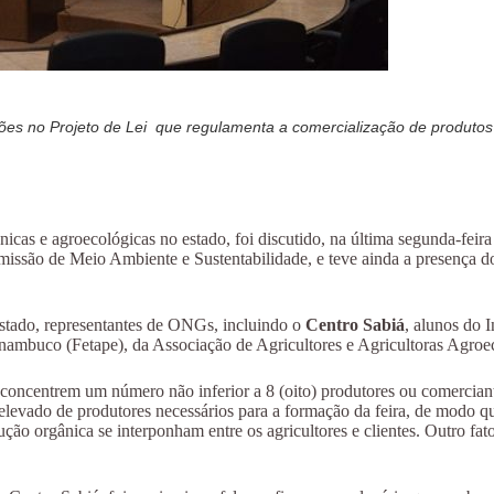
ações no Projeto de Lei que regulamenta a comercialização de produt
ânicas e agroecológicas no estado, foi discutido, na última segunda-fe
Comissão de Meio Ambiente e Sustentabilidade, e teve ainda a presenç
 estado, representantes de ONGs, incluindo o
Centro Sabiá
, alunos do 
rnambuco (Fetape), da Associação de Agricultores e Agricultoras Agro
concentrem um número não inferior a 8 (oito) produtores ou comerciant
do de produtores necessários para a formação da feira, de modo que s
ão orgânica se interponham entre os agricultores e clientes. Outro fato