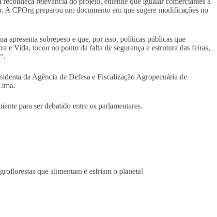
a reconheça relevância do projeto, entende que igualar comerciantes a
emplo. A CPOrg preparou um documento em que sugere modificações no
presenta sobrepeso e que, por isso, políticas públicas que
 Vida, tocou no ponto da falta de segurança e estrutura das feiras,
!”.
residenta da Agência de Defesa e Fiscalização Agropecuária de
Lima.
ente para ser debatido entre os parlamentares.
groflorestas que alimentam e esfriam o planeta!