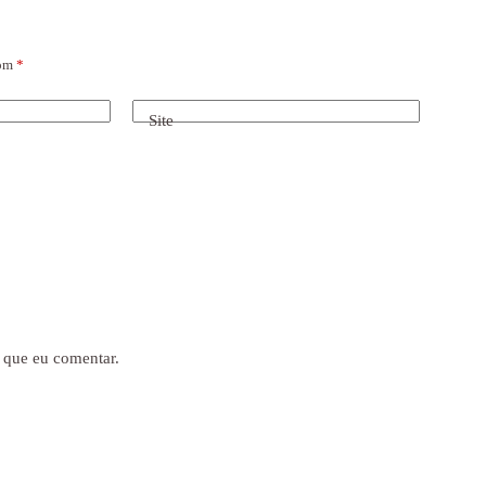
com
*
Site
 que eu comentar.