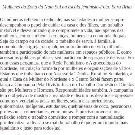
Mulheres da Zona da Nata Sul na escola feminista-Foto: Sara Brito
Os números refletem a realidade, nas sociedades a mulher sempre
desempenhou o papel de cuidar da casa e dos filhos, um trabalho
invisível e desvalorizado que compromete a vida, não apenas das
mulheres, como também as crianças, homens e a economia do país.
Seja do campo ou da cidade, o trabalho de servir, à família, à
comunidade, à igreja, ou qualquer outro âmbito de vida, dificulta
também a participação de nós mulheres em espaços públicos. E como
acessar as políticas públicas, sem participar de espaços de decisão? Foi
com essas perguntas, que a Rede Feminismo e Agroecologia do
Nordeste, articulação formada por mulheres e organizações de vários
Estados que trabalham com Assessoria Técnica Rural no Semiárido, a
qual a Casa da Mulher do Nordeste e o Centro Sabiá fazem parte,
lança a Campanha Pela Divisão Justa do Trabalho Doméstico. Direitos
são pra Mulheres e Homens. Responsabilidades também. A campanha
tem o objetivo de mostrar a realidade e discutir os desafios e opressões
comuns vivenciados pelas mulheres, sejam elas agricultoras,
quilombolas, indígenas, estudantes, quebradeiras de coco, pescadoras,
professoras, comerciantes, entre outras. É preciso provocar uma
reflexão sobre o trabalho doméstico e romper com a naturalização,
problematizar a divisão sexual do trabalho é querer um mundo mais
igualitário e justo para todos(as).