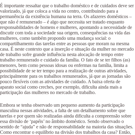
É importante ressaltar que o trabalho doméstico e de cuidados deve ser
valorizado, já que coloca a vida no centro, contribuindo para a
permanência da existência humana na terra. Os afazeres domésticos –
que não é remunerado – é algo que necessita ser tratado enquanto
responsabilidades de homens e mulheres, apontando a necessidade de
discutir com toda a sociedade sua origem, consequências na vida das
mulheres, como também propondo uma mudança social: o
compartilhamento das tarefas entre as pessoas que moram na mesma
casa. É neste contexto que a inserção e situação da mulher no mercado
de trabalho sofre grande influência nesta alocação de tempo entre
trabalho remunerado e cuidado da família. O fato de se ter filhos (as)
menores, bem como pessoas idosas ou enfermas na família, limita a
possibilidade de se ter tempo para a realização de outras atividades,
principalmente para os trabalhos remunerados, já que as jornadas são
pouco flexíveis com as atividades de cuidado. A baixa oferta de
aparato social como creches, por exemplo, dificulta ainda mais a
participação das mulheres no mercado de trabalho.
Embora se tenha observado um pequeno aumento da participação
masculina nessas atividades, a falta de um detalhamento sobre que
tarefas e por quem são realizadas ainda dificulta a compreensão sobre
essa divisão de ‘papéis’ no âmbito doméstico. Sendo observado o
sentido de “ajuda” e não de responsabilidade na maioria das situações.
Como encontrar o equilíbrio na divisão dos trabalhos da casa? Então,