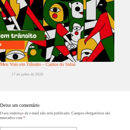
Meu Voto em Trânsito – Cantos do Sabiá
27 de julho de 2026
Deixe um comentário
O seu endereço de e-mail não será publicado.
Campos obrigatórios são
marcados com
*