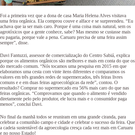
Foi a primeira vez que a dona de casa Maria Helena Alves visitava
uma feira orgânica. Ela comprou couve e alface e se surpreendeu. “Eu
achava que ia ser mais caro. Porque é uma coisa mais natural, sem os
agrotóxicos que a gente conhece, sabe? Mas mesmo se custasse mais
eu pagaria, porque vale a pena. Caruaru precisa de uma feira assim
sempre”, disse.
Davi Fantuzzi, assessor de comercialização do Centro Sabiá, explica
porque os alimentos orgânicos são melhores e mais em conta do que os
do mercado comum. “Nós tocamos uma pesquisa em 2015 em que
elaboramos uma cesta com vinte itens diferentes e comparamos os
valores em três grandes redes de supermercados, três feiras livres
comuns e e em duas feiras agroecológicas da rede”, contou. O
resultado? Comprar no supermercado era 56% mais caro do que nas
feiras orgânicas. “Comprovamos que quando o alimento é vendido
diretamente pelo pelo produtor, ele lucra mais e o consumidor paga
menos”, conclui Davi.
No final da manhã todos se reuniram em uma grande ciranda, para
celebrar a comunhão campo e cidade e celebrar o sucesso da feira. Que
a cadeia sustentável da agroecologia cresça cada vez mais em Caruaru
e no nosso Estado!