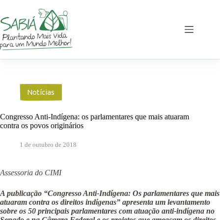
Pular
para
o
conteúdo
Notícias
Congresso Anti-Indígena: os parlamentares que mais atuaram
contra os povos originários
1 de outubro de 2018
Assessoria do CIMI
A publicação “Congresso Anti-Indígena: Os parlamentares que mais
atuaram contra os direitos indígenas” apresenta um levantamento
sobre os 50 principais parlamentares com atuação anti-indígena no
Senado e na Câmara Federal e os projetos que ameaçam os direitos