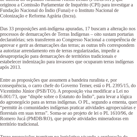
originou a Comissão Parlamentar de Inquérito (CPI) para investigar a
Fundação Nacional do Índio (Funai) e o Instituto Nacional de
Colonização e Reforma Agrária (Incra).
Das 33 proposições anti-indígena apuradas, 17 buscam a alteração nos
processos de demarcações de Terras Indígenas – oito sustam portarias
declaratórias; seis transferem ao Congresso Nacional a competência de
aprovar e gerir as demarcações das terras; as outras três correspondem
a autorizar arrendamento em de terras regularizadas, impedir a
desapropriação para demarcações de territórios tradicionais e
estabelecer indenização para invasores que ocuparam terras indígenas
após 2013.
Entre as proposições que assumem a bandeira ruralista e, por
consequência, o carro chefe do Governo Temer, está o PL 2395/15, do
Vicentinho Júnior (PSB/TO). A proposição visa modificar a Lei no
6.001/73, que “dispõe sobre o Estatuto do Índio”, para levar a lógica
do agronegócio para as terras indígenas. O PL, segundo a ementa, quer
“permitir às comunidades indígenas praticar atividades agropecuárias e
florestais em suas terras”. Soma-se ao projeto de lei o PL 1610/96, de
Romero Jucá (PMDB/RO), que propõe atividades mineradoras em
território tradicional.
Treze proposições tramitam no legislativo visando a exploração de