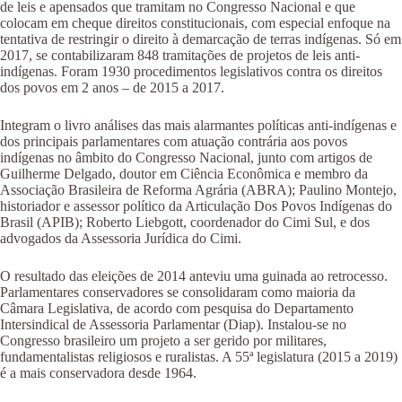
de leis e apensados que tramitam no Congresso Nacional e que
colocam em cheque direitos constitucionais, com especial enfoque na
tentativa de restringir o direito à demarcação de terras indígenas. Só em
2017, se contabilizaram 848 tramitações de projetos de leis anti-
indígenas. Foram 1930 procedimentos legislativos contra os direitos
dos povos em 2 anos – de 2015 a 2017.
Integram o livro análises das mais alarmantes políticas anti-indígenas e
dos principais parlamentares com atuação contrária aos povos
indígenas no âmbito do Congresso Nacional, junto com artigos de
Guilherme Delgado, doutor em Ciência Econômica e membro da
Associação Brasileira de Reforma Agrária (ABRA); Paulino Montejo,
historiador e assessor político da Articulação Dos Povos Indígenas do
Brasil (APIB); Roberto Liebgott, coordenador do Cimi Sul, e dos
advogados da Assessoria Jurídica do Cimi.
O resultado das eleições de 2014 anteviu uma guinada ao retrocesso.
Parlamentares conservadores se consolidaram como maioria da
Câmara Legislativa, de acordo com pesquisa do Departamento
Intersindical de Assessoria Parlamentar (Diap). Instalou-se no
Congresso brasileiro um projeto a ser gerido por militares,
fundamentalistas religiosos e ruralistas. A 55ª legislatura (2015 a 2019)
é a mais conservadora desde 1964.