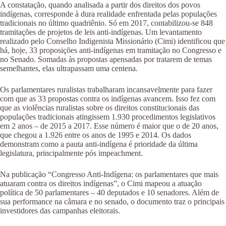
A constatação, quando analisada a partir dos direitos dos povos
indígenas, corresponde à dura realidade enfrentada pelas populações
tradicionais no último quadriênio. Só em 2017, contabilizou-se 848
tramitações de projetos de leis anti-indígenas. Um levantamento
realizado pelo Conselho Indigenista Missionário (Cimi) identificou que
há, hoje, 33 proposições anti-indígenas em tramitação no Congresso e
no Senado. Somadas às propostas apensadas por tratarem de temas
semelhantes, elas ultrapassam uma centena.
Os parlamentares ruralistas trabalharam incansavelmente para fazer
com que as 33 propostas contra os indígenas avancem. Isso fez com
que as violências ruralistas sobre os direitos constitucionais das
populações tradicionais atingissem 1.930 procedimentos legislativos
em 2 anos – de 2015 a 2017. Esse número é maior que o de 20 anos,
que chegou a 1.926 entre os anos de 1995 e 2014. Os dados
demonstram como a pauta anti-indígena é prioridade da última
legislatura, principalmente pós impeachment.
Na publicação “Congresso Anti-Indígena: os parlamentares que mais
atuaram contra os direitos indígenas”, o Cimi mapeou a atuação
política de 50 parlamentares – 40 deputados e 10 senadores. Além de
sua performance na câmara e no senado, o documento traz o principais
investidores das campanhas eleitorais.