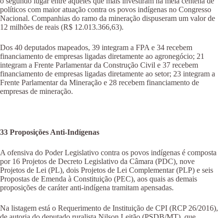
o segundo lugar entre aqueles que mais investiram na meia centena de
políticos com maior atuação contra os povos indígenas no Congresso
Nacional. Companhias do ramo da mineração dispuseram um valor de
12 milhões de reais (R$ 12.013.366,63).
Dos 40 deputados mapeados, 39 integram a FPA e 34 recebem
financiamento de empresas ligadas diretamente ao agronegócio; 21
integram a Frente Parlamentar da Construção Civil e 37 recebem
financiamento de empresas ligadas diretamente ao setor; 23 integram a
Frente Parlamentar da Mineração e 28 recebem financiamento de
empresas de mineração.
33 Proposições Anti-Indígenas
A ofensiva do Poder Legislativo contra os povos indígenas é composta
por 16 Projetos de Decreto Legislativo da Câmara (PDC), nove
Projetos de Lei (PL), dois Projetos de Lei Complementar (PLP) e seis
Propostas de Emenda à Constituição (PEC), aos quais as demais
proposições de caráter anti-indígena tramitam apensadas.
Na listagem está o Requerimento de Instituição de CPI (RCP 26/2016),
de autoria do deputado ruralista Nilson Leitão (PSDB/MT), que