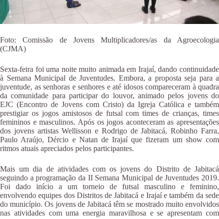
Foto: Comissão de Jovens Multiplicadores/as da Agroecologia
(CJMA)
Sexta-feira foi uma noite muito animada em Irajaí, dando continuidade
à Semana Municipal de Juventudes. Embora, a proposta seja para a
juventude, as senhoras e senhores e até idosos compareceram à quadra
da comunidade para participar do louvor, animado pelos jovens do
EJC (Encontro de Jovens com Cristo) da Igreja Católica e também
prestigiar os jogos amistosos de futsal com times de crianças, times
femininos e masculinos. Após os jogos aconteceram as apresentações
dos jovens artistas Wellisson e Rodrigo de Jabitacá, Robinho Farra,
Paulo Araújo, Dércio e Natan de Irajaí que fizeram um show com
ritmos atuais apreciados pelos participantes.
Mais um dia de atividades com os jovens do Distrito de Jabitacá
seguindo a programação da II Semana Municipal de Juventudes 2019.
Foi dado início a um torneio de futsal masculino e feminino,
envolvendo equipes dos Distritos de Jabitacá e Irajaí e também da sede
do município. Os jovens de Jabitacá têm se mostrado muito envolvidos
nas atividades com uma energia maravilhosa e se apresentam com