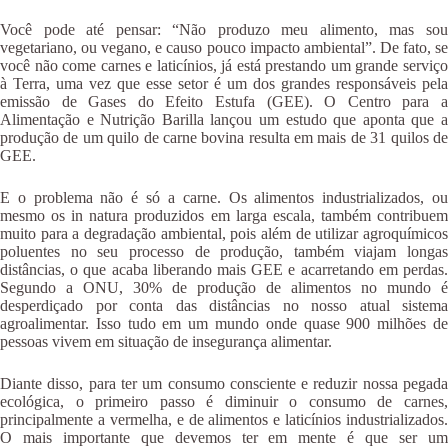
Você pode até pensar: “Não produzo meu alimento, mas sou
vegetariano, ou vegano, e causo pouco impacto ambiental”. De fato, se
você não come carnes e laticínios, já está prestando um grande serviço
à Terra, uma vez que esse setor é um dos grandes responsáveis pela
emissão de Gases do Efeito Estufa (GEE). O Centro para a
Alimentação e Nutrição Barilla lançou um estudo que aponta que a
produção de um quilo de carne bovina resulta em mais de 31 quilos de
GEE.
E o problema não é só a carne. Os alimentos industrializados, ou
mesmo os in natura produzidos em larga escala, também contribuem
muito para a degradação ambiental, pois além de utilizar agroquímicos
poluentes no seu processo de produção, também viajam longas
distâncias, o que acaba liberando mais GEE e acarretando em perdas.
Segundo a ONU, 30% de produção de alimentos no mundo é
desperdiçado por conta das distâncias no nosso atual sistema
agroalimentar. Isso tudo em um mundo onde quase 900 milhões de
pessoas vivem em situação de insegurança alimentar.
Diante disso, para ter um consumo consciente e reduzir nossa pegada
ecológica, o primeiro passo é diminuir o consumo de carnes,
principalmente a vermelha, e de alimentos e laticínios industrializados.
O mais importante que devemos ter em mente é que ser um