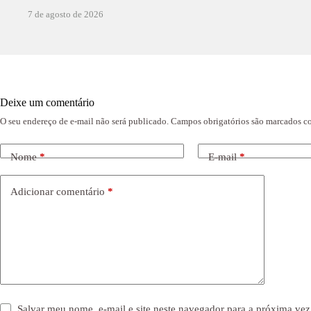
7 de agosto de 2026
Deixe um comentário
O seu endereço de e-mail não será publicado.
Campos obrigatórios são marcados 
Nome
*
E-mail
*
Adicionar comentário
*
Salvar meu nome, e-mail e site neste navegador para a próxima vez