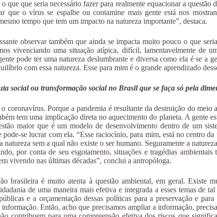
 que que seria necessário fazer para realmente equacionar a questão da
tar que o vírus se espalhe ou contamine mais gente está nos mostr
o mesmo tempo que tem um impacto na natureza importante”, destaca.
ressante observar também que ainda se impacta muito pouco o que seria
os vivenciando uma situação atípica, difícil, lamentavelmente de u
gente pode ter uma natureza deslumbrante e diversa como ela é se a ge
equilíbrio com essa natureza. Esse para mim é o grande aprendizado de
uta social ou transformação social no Brasil que se faça só pela di
 e o coronavírus. Porque a pandemia é resultante da destruição do mei
ém tem uma implicação direta no aquecimento do planeta. A gente es
uestão maior que é um modelo de desenvolvimento dentro de um siste
 e pode-se lucrar com ela. “Esse raciocínio, para mim, está no centro d
a natureza sem a qual não existe o ser humano. Seguramente a natureza
, por conta de seu esgotamento, situações e tragédias ambientais te
 vivendo nas últimas décadas”, conclui a antropóloga.
o brasileira é muito atenta à questão ambiental, em geral. Existe mu
cidadania de uma maneira mais efetiva e integrada a esses temas de t
cas públicas e a orçamentação dessas políticas para a preservação e p
a informação. Então, acho que precisamos ampliar a informação, precis
ão contribuem para uma compreensão efetiva dos riscos que significa