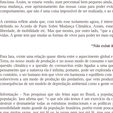
funciona. Assim, se estaria vendo, num percentual bem pequeno ainda, o
essa mudança, esse aprisionamento das nossas casas para poder evi
comportamento, que não é uma coisa impossível de ser realizada, e a
A cientista reflete ainda que, com todo esse isolamento agora, é inte
definido no Acordo de Paris Sobre Mudança Climática. Assim, estam
liberdade, de mobilidade etc. Mas que mostra, por outro lado, “que a 
vidas. A gente tem que mudar as formas de viver para poder ter mais 
“Não existe l
Para Iara, existe uma relação quase direta entre o aquecimento global
Terra, no nosso modo de produção e no nosso modo de consumo e tamb
questão climática e a questão do coronavírus estão ligadas a uma q
pensamento que a natureza ela é infinita, portanto, pode ser explorada
o contrário, o ser humano tem que viver em harmonia e equilíbrio com 
sobrevivem a um modo de produção tão predatório, que vem produzindo
consequências de um modelo de depredação ambiental como a gente vem
Informação – Nas pesquisas que são feitas aqui no Brasil, a populaçã
população. Iara afirma que: “o que nós não temos é um exercício da 
destruir e desmantelar todas as estruturas institucionais e as políti
sensibilidade muito grande da população brasileira, porém existe pouc
e que muitas vezes, por má fé ou às vezes nem por má fé, mas que n