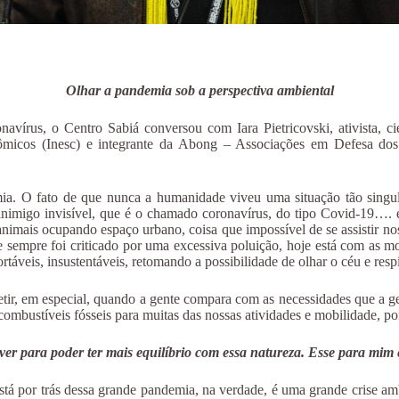
Olhar a pandemia sob a perspectiva ambiental
írus, o Centro Sabiá conversou com Iara Pietricovski, ativista, cie
onômicos (Inesc) e integrante da Abong – Associações em Defesa do
a. O fato de que nunca a humanidade viveu uma situação tão singula
 inimigo invisível, que é o chamado coronavírus, do tipo Covid-19….
animais ocupando espaço urbano, coisa que impossível de se assistir n
 sempre foi criticado por uma excessiva poluição, hoje está com as mo
ortáveis, insustentáveis, retomando a possibilidade de olhar o céu e res
fletir, em especial, quando a gente compara com as necessidades que a
combustíveis fósseis para muitas das nossas atividades e mobilidade, p
ver para poder ter mais equilíbrio com essa natureza. Esse para mi
stá por trás dessa grande pandemia, na verdade, é uma grande crise am