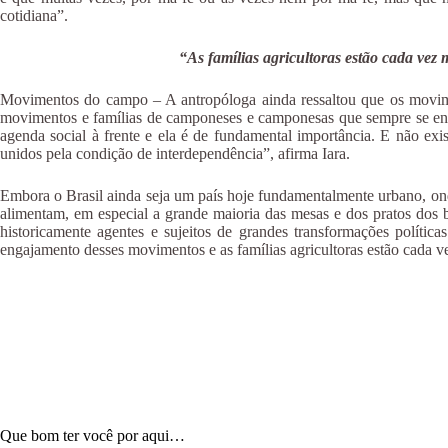
cotidiana”.
“As famílias agricultoras estão cada vez 
Movimentos do campo – A antropóloga ainda ressaltou que os movime
movimentos e famílias de camponeses e camponesas que sempre se engaj
agenda social à frente e ela é de fundamental importância. E não exis
unidos pela condição de interdependência”, afirma Iara.
Embora o Brasil ainda seja um país hoje fundamentalmente urbano, ond
alimentam, em especial a grande maioria das mesas e dos pratos dos br
historicamente agentes e sujeitos de grandes transformações polític
engajamento desses movimentos e as famílias agricultoras estão cada ve
Que bom ter você por aqui…