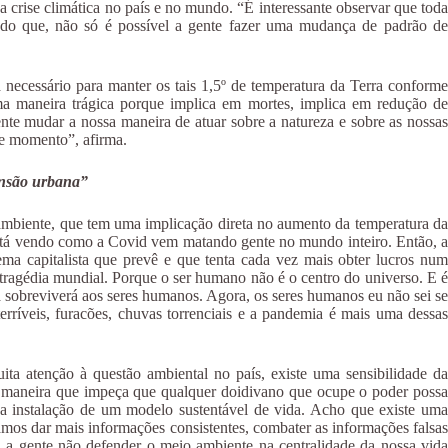
 crise climática no país e no mundo. “É interessante observar que toda
ando que, não só é possível a gente fazer uma mudança de padrão de
 necessário para manter os tais 1,5º de temperatura da Terra conforme
ma maneira trágica porque implica em mortes, implica em redução de
nte mudar a nossa maneira de atuar sobre a natureza e sobre as nossas
sse momento”, afirma.
mensão urbana”
o ambiente, que tem uma implicação direta no aumento da temperatura da
tá vendo como a Covid vem matando gente no mundo inteiro. Então, a
ma capitalista que prevê e que tenta cada vez mais obter lucros num
a tragédia mundial. Porque o ser humano não é o centro do universo. E é
 sobreviverá aos seres humanos. Agora, os seres humanos eu não sei se
rríveis, furacões, chuvas torrenciais e a pandemia é mais uma dessas
ita atenção à questão ambiental no país, existe uma sensibilidade da
al maneira que impeça que qualquer doidivano que ocupe o poder possa
ara a instalação de um modelo sustentável de vida. Acho que existe uma
amos dar mais informações consistentes, combater as informações falsas
 a gente não defender o meio ambiente na centralidade da nossa vida