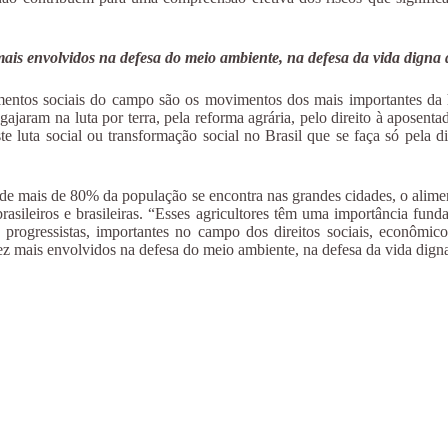
mais envolvidos na defesa do meio ambiente, na defesa da vida digna 
ntos sociais do campo são os movimentos dos mais importantes da hi
aram na luta por terra, pela reforma agrária, pelo direito à aposent
te luta social ou transformação social no Brasil que se faça só pela d
e mais de 80% da população se encontra nas grandes cidades, o alimen
asileiros e brasileiras. “Esses agricultores têm uma importância fund
as progressistas, importantes no campo dos direitos sociais, econôm
z mais envolvidos na defesa do meio ambiente, na defesa da vida digna 