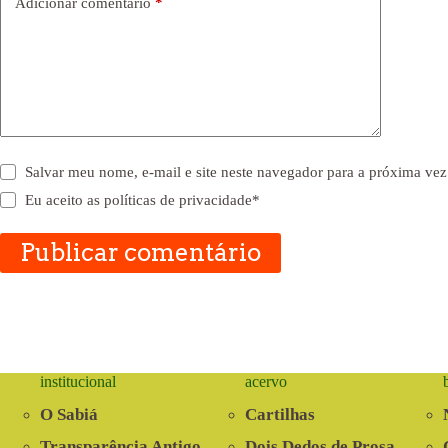
Adicionar comentário
*
Salvar meu nome, e-mail e site neste navegador para a próxima vez
Eu aceito as
políticas de privacidade
*
Publicar comentário
institucional
acervo
O Sabiá
Cartilhas
Transparência Antigo
Dois Dedos de Prosa