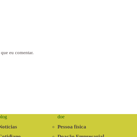
 que eu comentar.
blog
doe
Notícias
Pessoa física
Cotidiano
Doação Empresarial