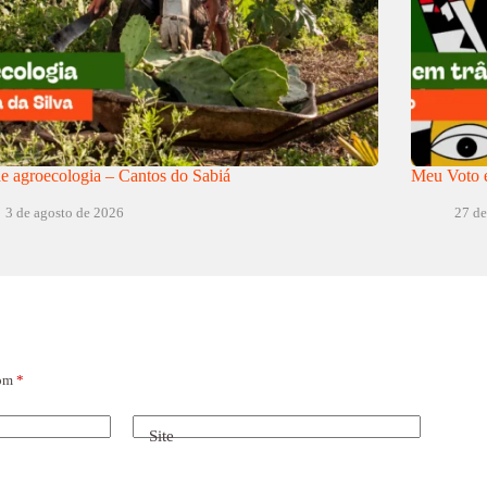
e agroecologia – Cantos do Sabiá
Meu Voto e
3 de agosto de 2026
27 de
com
*
Site