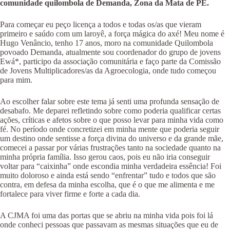
comunidade quilombola de Demanda, Zona da Mata de PE.
Para começar eu peço licença a todos e todas os/as que vieram
primeiro e saúdo com um laroyê, a força mágica do axé! Meu nome é
Hugo Venâncio, tenho 17 anos, moro na comunidade Quilombola
povoado Demanda, atualmente sou coordenador do grupo de jovens
Ewá*, participo da associação comunitária e faço parte da Comissão
de Jovens Multiplicadores/as da Agroecologia, onde tudo começou
para mim.
Ao escolher falar sobre este tema já senti uma profunda sensação de
desabafo. Me deparei refletindo sobre como poderia qualificar certas
ações, críticas e afetos sobre o que posso levar para minha vida como
fé. No período onde concretizei em minha mente que poderia seguir
um destino onde sentisse a força divina do universo e da grande mãe,
comecei a passar por várias frustrações tanto na sociedade quanto na
minha própria família. Isso gerou caos, pois eu não iria conseguir
voltar para “caixinha” onde escondia minha verdadeira essência! Foi
muito doloroso e ainda está sendo “enfrentar” tudo e todos que são
contra, em defesa da minha escolha, que é o que me alimenta e me
fortalece para viver firme e forte a cada dia.
A CJMA foi uma das portas que se abriu na minha vida pois foi lá
onde conheci pessoas que passavam as mesmas situações que eu de