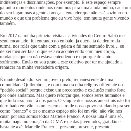
indiferenças e discriminações, por exemplo. E este espaço sempre
garantiu momentos onde nos reunimos para uma ajuda mútua, cada um
do seu lugar, mas a gente começa a entender que não está sozinho no
mundo e que um problema que eu vivo hoje, tem muita gente vivendo
também.
Em 2017 na minha primeira visita as atividades do Centro Sabiá me
senti encantado, fui entrando no embalo, já queria ta de dentro da
turma, nos rolês que tinha com a galera e fui me sentindo livre… eu
deixei meu ser falar o que estava acontecendo com meu corpo,
mudanças que eu não estava entendendo e o porquê de tanto
sofrimento. Então eu sou grato a este coletivo por ter me ajudado a
renascer na minha verdadeira origem.
É muito desafiador ser um jovem preto, remanescente de uma
comunidade Quilombola, e com uma escolha religiosa diferente do
“padrão social” porque existe um preconceito e exclusão muito forte
por onde andamos. Mas quero reforçar que, somos seres humanos e
que tudo isso não irá nos parar. O sangue dos nossos ancestrais não foi
derrubado em vão, as noites em claro de nosso povo estudando pra ser
como “branco” e ter o mesmo espaço não foi em vão, não vão nos
calar, por isso somos todos Marielle Franco. A nossa luta é uma só,
muita magia no coração da CJMA e de das juventudes, gratidão e
bastante axé. Marielle Franco… presente, presente, presente!