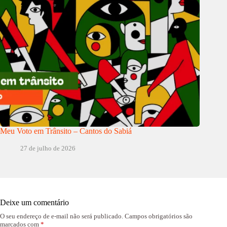
Meu Voto em Trânsito – Cantos do Sabiá
27 de julho de 2026
Deixe um comentário
O seu endereço de e-mail não será publicado.
Campos obrigatórios são
marcados com
*