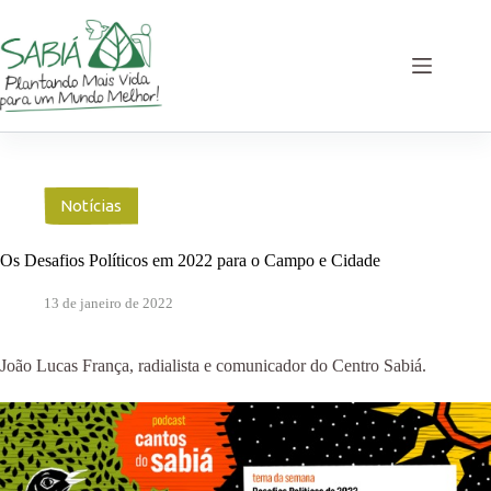
Pular
para
o
conteúdo
Notícias
Os Desafios Políticos em 2022 para o Campo e Cidade
13 de janeiro de 2022
João Lucas França, radialista e comunicador do Centro Sabiá.