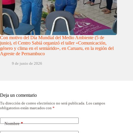
Con motivo del Día Mundial del Medio Ambiente (5 de
junio), el Centro Sabiá organizó el taller «Comunicación,
género y clima en el semiárido», en Caruaru, en la región del
Agreste de Pernambuco
9 de junio de 2026
Deja un comentario
Tu dirección de correo electrónico no será publicada.
Los campos
obligatorios están marcados con
*
Nombre
*