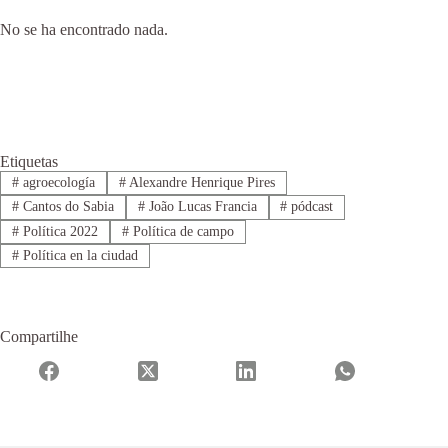
No se ha encontrado nada.
Etiquetas
#
agroecología
#
Alexandre Henrique Pires
#
Cantos do Sabia
#
João Lucas Francia
#
pódcast
#
Política 2022
#
Política de campo
#
Política en la ciudad
Compartilhe