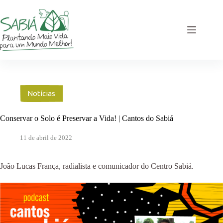
Pular
para
o
conteúdo
Notícias
Conservar o Solo é Preservar a Vida! | Cantos do Sabiá
11 de abril de 2022
João Lucas França, radialista e comunicador do Centro Sabiá.