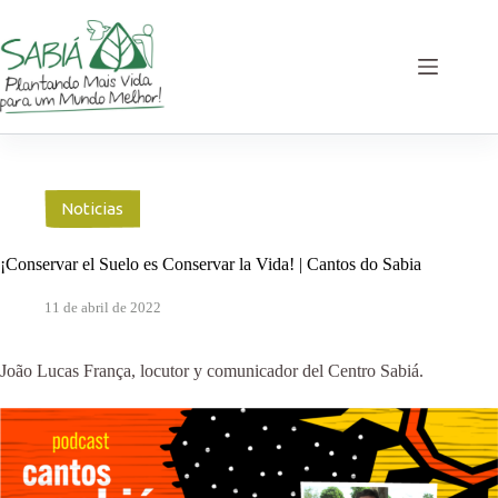
Saltar
al
contenido
Noticias
¡Conservar el Suelo es Conservar la Vida! | Cantos do Sabia
11 de abril de 2022
João Lucas França, locutor y comunicador del Centro Sabiá.