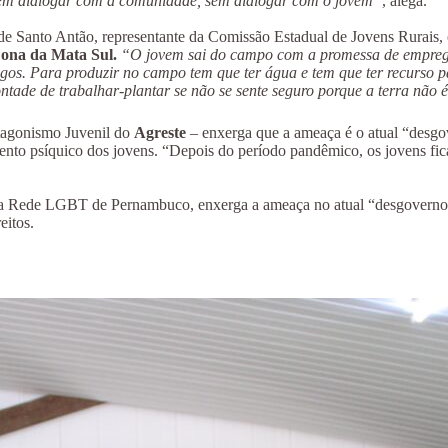
 sem dialogar com a comunidade, sem dialogar com o jovem”
, alega.
e Santo Antão, representante da Comissão Estadual de Jovens Rurais, o 
ona da Mata Sul.
“O jovem sai do campo com a promessa de emprego 
os. Para produzir no campo tem que ter água e tem que ter recurso pa
ntade de trabalhar-plantar se não se sente seguro porque a terra não é
otagonismo Juvenil do
Agreste
– enxerga que a ameaça é o atual “desgov
ento psíquico dos jovens. “Depois do período pandêmico, os jovens fic
da Rede LGBT de Pernambuco, enxerga a ameaça no atual “desgoverno” q
eitos.