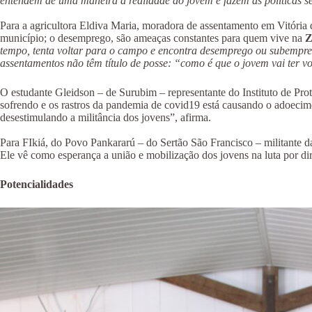
entendem de uma maneira a realidade do jovem e fazem as políticas
Para a agricultora Eldiva Maria, moradora de assentamento em Vitória d
município; o desemprego, são ameaças constantes para quem vive na
Z
tempo, tenta voltar para o campo e encontra desemprego ou subempreg
assentamentos não têm título de posse: “como é que o jovem vai ter vo
O estudante Gleidson – de Surubim – representante do Instituto de Pr
sofrendo e os rastros da pandemia de covid19 está causando o adoecim
desestimulando a militância dos jovens”, afirma.
Para FIkiá, do Povo Pankararú – do Sertão São Francisco – militante 
Ele vê como esperança a união e mobilização dos jovens na luta por dir
Potencialidades