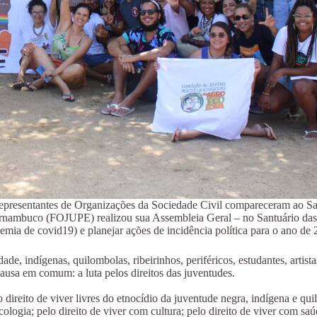
e representantes de Organizações da Sociedade Civil compareceram ao 
rnambuco (FOJUPE) realizou sua Assembleia Geral – no Santuário das 
mia de covid19) e planejar ações de incidência política para o ano de 
, indígenas, quilombolas, ribeirinhos, periféricos, estudantes, artis
ausa em comum: a luta pelos direitos das juventudes.
o direito de viver livres do etnocídio da juventude negra, indígena e quil
ogia; pelo direito de viver com cultura; pelo direito de viver com saú