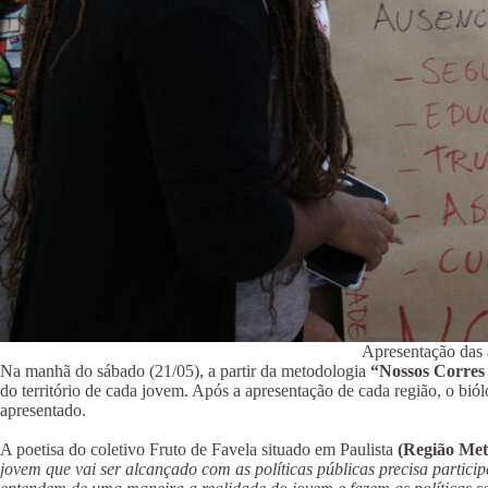
Apresentação das 
Na manhã do sábado (21/05), a partir da metodologia
“Nossos Corres 
do território de cada jovem. Após a apresentação de cada região, o bió
apresentado.
A poetisa do coletivo Fruto de Favela situado em Paulista
(Região Met
jovem que vai ser alcançado com as políticas públicas precisa partici