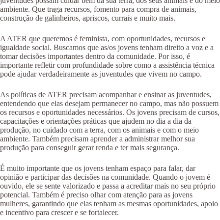
juventudes possam cuidar bem da sua terra, dos seus animais e do meio
ambiente. Que traga recursos, fomento para compra de animais,
construção de galinheiros, apriscos, currais e muito mais.
A ATER que queremos é feminista, com oportunidades, recursos e
igualdade social. Buscamos que as/os jovens tenham direito a voz e a
tomar decisões importantes dentro da comunidade. Por isso, é
importante refletir com profundidade sobre como a assistência técnica
pode ajudar verdadeiramente as juventudes que vivem no campo.
As políticas de ATER precisam acompanhar e ensinar as juventudes,
entendendo que elas desejam permanecer no campo, mas não possuem
os recursos e oportunidades necessários. Os jovens precisam de cursos,
capacitações e orientações práticas que ajudem no dia a dia da
produção, no cuidado com a terra, com os animais e com o meio
ambiente. Também precisam aprender a administrar melhor sua
produção para conseguir gerar renda e ter mais segurança.
É muito importante que os jovens tenham espaço para falar, dar
opinião e participar das decisões na comunidade. Quando o jovem é
ouvido, ele se sente valorizado e passa a acreditar mais no seu próprio
potencial. Também é preciso olhar com atenção para as jovens
mulheres, garantindo que elas tenham as mesmas oportunidades, apoio
e incentivo para crescer e se fortalecer.