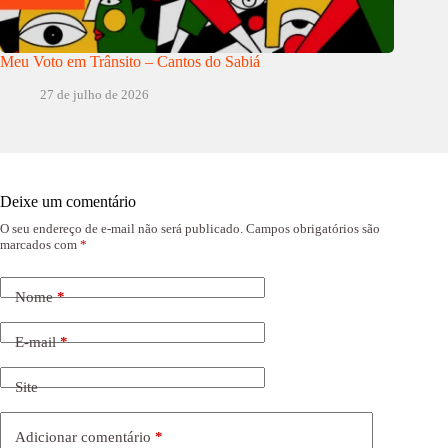
Meu Voto em Trânsito – Cantos do Sabiá
27 de julho de 2026
Deixe um comentário
O seu endereço de e-mail não será publicado.
Campos obrigatórios são
marcados com
*
Nome
*
E-mail
*
Site
Adicionar comentário
*