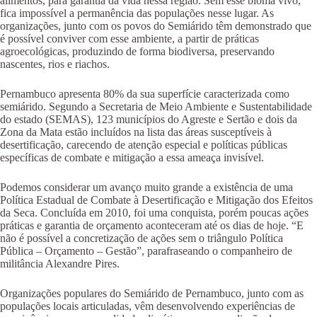
alimentos, para garantia da vida nessa região. Sem esse bioma vivo,
fica impossível a permanência das populações nesse lugar. As
organizações, junto com os povos do Semiárido têm demonstrado que
é possível conviver com esse ambiente, a partir de práticas
agroecológicas, produzindo de forma biodiversa, preservando
nascentes, rios e riachos.
Pernambuco apresenta 80% da sua superfície caracterizada como
semiárido. Segundo a Secretaria de Meio Ambiente e Sustentabilidade
do estado (SEMAS), 123 municípios do Agreste e Sertão e dois da
Zona da Mata estão incluídos na lista das áreas susceptíveis à
desertificação, carecendo de atenção especial e políticas públicas
específicas de combate e mitigação a essa ameaça invisível.
Podemos considerar um avanço muito grande a existência de uma
Política Estadual de Combate à Desertificação e Mitigação dos Efeitos
da Seca. Concluída em 2010, foi uma conquista, porém poucas ações
práticas e garantia de orçamento aconteceram até os dias de hoje. “E
não é possível a concretização de ações sem o triângulo Política
Pública – Orçamento – Gestão”, parafraseando o companheiro de
militância Alexandre Pires.
Organizações populares do Semiárido de Pernambuco, junto com as
populações locais articuladas, vêm desenvolvendo experiências de