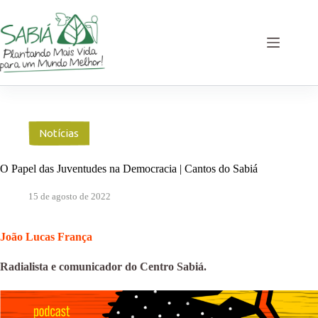
Pular
para
o
conteúdo
Notícias
O Papel das Juventudes na Democracia | Cantos do Sabiá
15 de agosto de 2022
João Lucas França
Radialista e comunicador do Centro Sabiá.