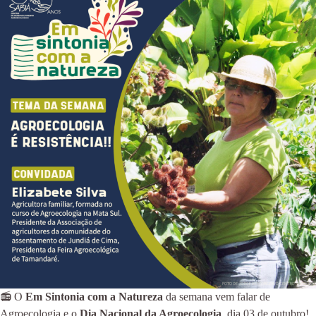
📻 O
Em Sintonia com a Natureza
da semana vem falar de
Agroecologia e o
Dia Nacional da Agroecologia
, dia 03 de outubro!