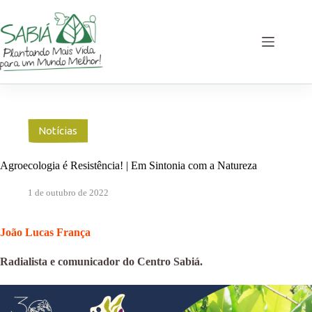
Pular
para
o
conteúdo
Notícias
Agroecologia é Resistência! | Em Sintonia com a Natureza
1 de outubro de 2022
João Lucas França
Radialista e comunicador do Centro Sabiá.