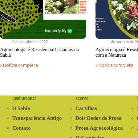
3 de outubro de 2022
1 de outubro de 
Agroecologia é Resistência!! | Cantos do
Agroecologia é Resist
Sabiá
com a Natureza
» Notícia completa
» Notícia completa
Agroecologia
Agroecologia
é
é
Resistência!!
Resistência!
|
|
Cantos
Em
do
Sintonia
institucional
acervo
Sabiá
com
a
O Sabiá
Cartilhas
Natureza
Transparência Antigo
Dois Dedos de Prosa
Contato
Prosa Agroecológica
O Candeeiro