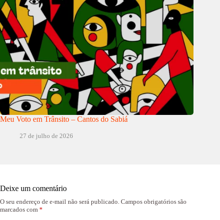
Meu Voto em Trânsito – Cantos do Sabiá
27 de julho de 2026
Deixe um comentário
O seu endereço de e-mail não será publicado.
Campos obrigatórios são
marcados com
*