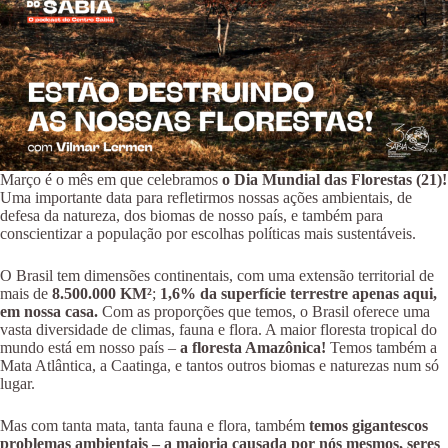
Março é o mês em que celebramos
o Dia Mundial das Florestas (21)!
Uma importante data para refletirmos nossas ações ambientais, de
defesa da natureza, dos biomas de nosso país, e também para
conscientizar a população por escolhas políticas mais sustentáveis.
O Brasil tem dimensões continentais, com uma extensão territorial de
mais de
8.500.000 KM²
;
1,6% da superfície terrestre apenas aqui,
em nossa casa.
Com as proporções que temos, o Brasil oferece uma
vasta diversidade de climas, fauna e flora. A maior floresta tropical do
mundo está em nosso país –
a floresta Amazônica!
Temos também a
Mata Atlântica, a Caatinga, e tantos outros biomas e naturezas num só
lugar.
Mas com tanta mata, tanta fauna e flora, também
temos gigantescos
problemas ambientais – a maioria causada por nós mesmos, seres