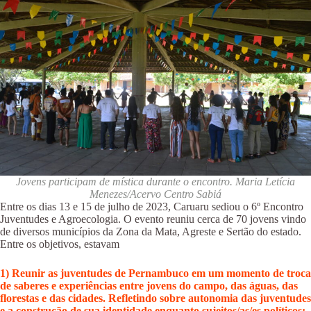
Jovens participam de mística durante o encontro. Maria Letícia
Menezes/Acervo Centro Sabiá
Entre os dias 13 e 15 de julho de 2023, Caruaru sediou o 6º Encontro
Juventudes e Agroecologia. O evento reuniu cerca de 70 jovens vindo
de diversos municípios da Zona da Mata, Agreste e Sertão do estado.
Entre os objetivos, estavam
1) Reunir as juventudes de Pernambuco em um momento de troca
de saberes e experiências entre jovens do campo, das águas, das
florestas e das cidades. Refletindo sobre autonomia das juventudes
e a construção de sua identidade enquanto sujeitos/as/es políticos;