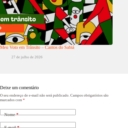
Meu Voto em Trânsito – Cantos do Sabiá
27 de julho de 2026
Deixe um comentário
O seu endereço de e-mail não será publicado.
Campos obrigatórios são
marcados com
*
Nome
*
E-mail
*