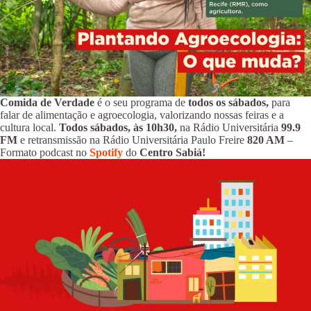
Comida de Verdade
é o seu programa de
todos os sábados,
para
falar de alimentação e agroecologia, valorizando nossas feiras e a
cultura local.
Todos sábados, às 10h30,
na Rádio Universitária
99.9
FM
e retransmissão na Rádio Universitária Paulo Freire
820 AM
–
Formato podcast no
Spotify
do
Centro Sabiá!