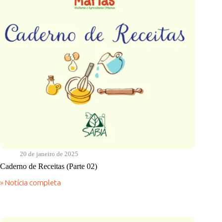
20 de janeiro de 2025
Caderno de Receitas (Parte 02)
» Notícia completa
Caderno
de
Receitas
(Parte
02)