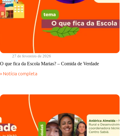
27 de fevereiro de 2026
O que fica da Escola Marias? – Comida de Verdade
» Notícia completa
O
que
fica
da
Escola
Marias?
–
Comida
de
Verdade