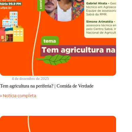
4 de dezembro de 2025
Tem agricultura na periferia? | Comida de Verdade
» Notícia completa
Tem
agricultura
na
periferia?
|
Comida
de