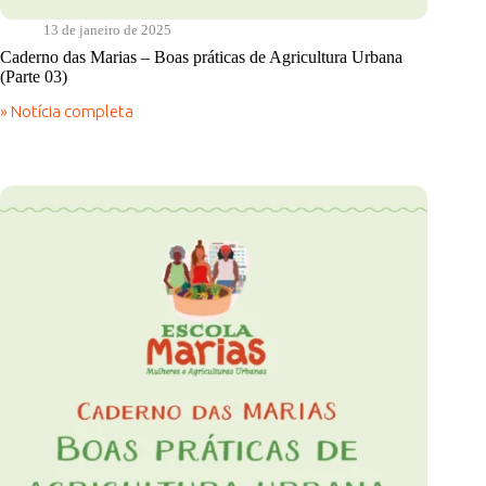
13 de janeiro de 2025
Caderno das Marias – Boas práticas de Agricultura Urbana
(Parte 03)
» Notícia completa
Caderno
das
Marias
–
Boas
práticas
de
Agricultura
Urbana
(Parte
03)