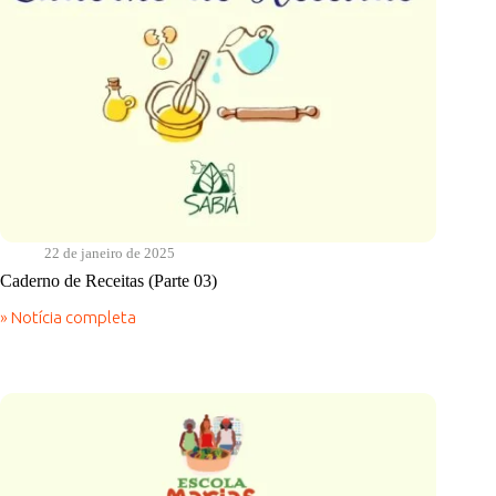
22 de janeiro de 2025
Caderno de Receitas (Parte 03)
» Notícia completa
Caderno
de
Receitas
(Parte
03)