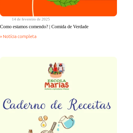
14 de fevereiro de 2025
Como estamos comendo? | Comida de Verdade
» Notícia completa
Como
estamos
comendo?
|
Comida
de
Verdade