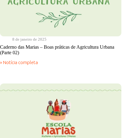
8 de janeiro de 2025
Caderno das Marias – Boas práticas de Agricultura Urbana
(Parte 02)
» Notícia completa
Caderno
das
Marias
–
Boas
práticas
de
Agricultura
Urbana
(Parte
02)