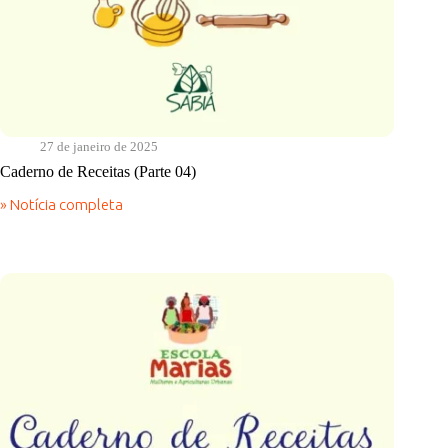
27 de janeiro de 2025
Caderno de Receitas (Parte 04)
» Notícia completa
Caderno
de
Receitas
(Parte
04)