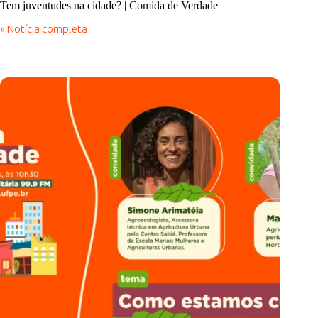
Tem juventudes na cidade? | Comida de Verdade
» Notícia completa
Tem
juventudes
na
cidade?
|
Comida
de
Verdade