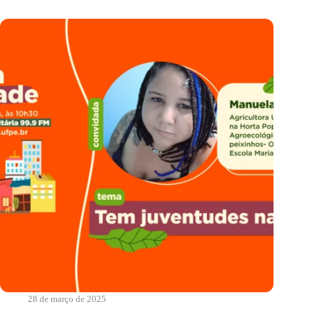
são
as
Marias?
|
Comida
de
Verdade
28 de março de 2025