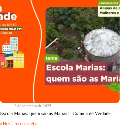
Verdade
12 de setembro de 2025
Escola Marias: quem são as Marias? | Comida de Verdade
» Notícia completa
Escola
Marias:
quem