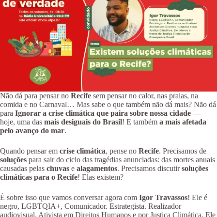
Não dá para pensar no
Recife
sem pensar no calor, nas praias, na
comida e no Carnaval… Mas sabe o que também não dá mais? Não dá
para
Ignorar a crise climática que paira sobre nossa cidade
—
hoje, uma das
mais desiguais do Brasil
! E também
a mais afetada
pelo avanço do mar
.
Quando pensar em
crise climática
, pense no
Recife
. Precisamos de
soluções
para sair do ciclo das tragédias anunciadas: das mortes anuais
causadas pelas
chuvas
e
alagamentos
. Precisamos discutir
soluções
climáticas para o Recife
! Elas existem?
É sobre isso que vamos conversar agora com
Igor Travassos
! Ele é
negro, LGBTQIA+, Comunicador. Estrategista. Realizador
audiovisual. Ativista em Direitos Humanos e por Justiça Climática. Ele