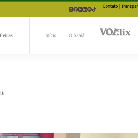
Contato
|
Transpar
Feiras
Início
O Sabiá
iá